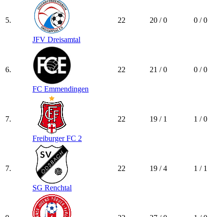
5.
22
20 / 0
0 / 0
JFV Dreisamtal
6.
22
21 / 0
0 / 0
FC Emmendingen
7.
22
19 / 1
1 / 0
Freiburger FC 2
7.
22
19 / 4
1 / 1
SG Renchtal