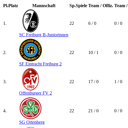
Pl.
Platz
Mannschaft
Sp.
Spiele
Team / Offiz.
Team / 
1.
22
6 / 0
0 / 0
SC Freiburg B-Juniorinnen
2.
22
10 / 1
0 / 0
SF Eintracht Freiburg 2
3.
22
17 / 0
1 / 0
Offenburger FV 2
4.
22
21 / 0
0 / 0
SG Ortenberg