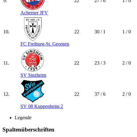
9.
22
27 / 0
1 / 0
Acherner JFV
10.
22
30 / 1
1 / 0
FC Freiburg-St. Georgen
11.
22
23 / 3
2 / 0
SV Sinzheim
12.
22
37 / 6
2 / 0
SV 08 Kuppenheim 2
Legende
Spaltenüberschriften