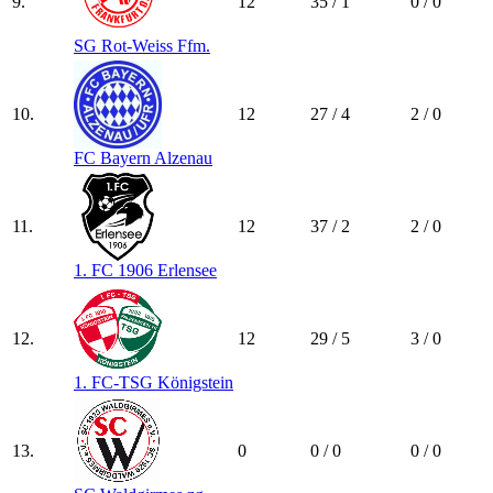
9.
12
35 / 1
0 / 0
SG Rot-Weiss Ffm.
10.
12
27 / 4
2 / 0
FC Bayern Alzenau
11.
12
37 / 2
2 / 0
1. FC 1906 Erlensee
12.
12
29 / 5
3 / 0
1. FC-TSG Königstein
13.
0
0 / 0
0 / 0