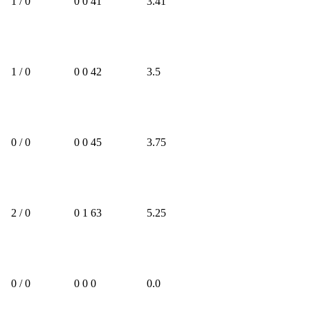
1 / 0
0
0
41
3.41
1 / 0
0
0
42
3.5
0 / 0
0
0
45
3.75
2 / 0
0
1
63
5.25
0 / 0
0
0
0
0.0