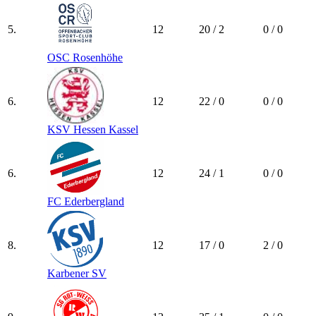
5.
12
20 / 2
0 / 0
OSC Rosenhöhe
6.
12
22 / 0
0 / 0
KSV Hessen Kassel
6.
12
24 / 1
0 / 0
FC Ederbergland
8.
12
17 / 0
2 / 0
Karbener SV