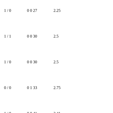
1 / 0
0
0
27
2.25
1 / 1
0
0
30
2.5
1 / 0
0
0
30
2.5
0 / 0
0
1
33
2.75