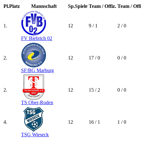
Pl.
Platz
Mannschaft
Sp.
Spiele
Team / Offiz.
Team / Offi
1.
12
9 / 1
2 / 0
FV Biebrich 02
2.
12
17 / 0
0 / 0
SF/​BG Marburg
2.
12
15 / 2
0 / 0
TS Ober-Roden
4.
12
16 / 1
1 / 0
TSG Wieseck