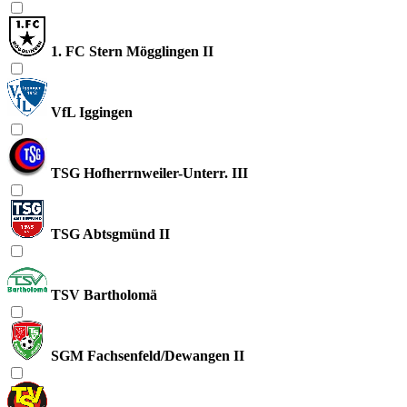
1. FC Stern Mögglingen II
VfL Iggingen
TSG Hofherrnweiler-Unterr. III
TSG Abtsgmünd II
TSV Bartholomä
SGM Fachsenfeld/Dewangen II