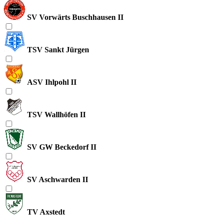
SV Vorwärts Buschhausen II
TSV Sankt Jürgen
ASV Ihlpohl II
TSV Wallhöfen II
SV GW Beckedorf II
SV Aschwarden II
TV Axstedt