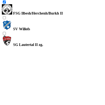
FSG Ilbesh/Herchenh/Burkh II
SV Willofs
SG Lautertal II zg.