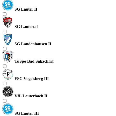
SG Lauter II
SG Lautertal
SG Landenhausen II
TuSpo Bad Salzschlirf
FSG Vogelsberg III
VfL Lauterbach II
SG Lauter III