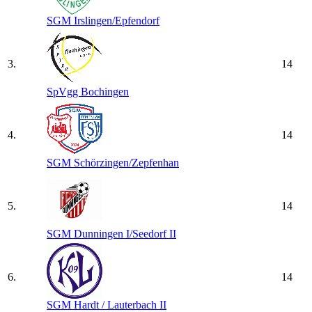
SGM Irslingen/​Epfendorf
3.
14
SpVgg Bochingen
4.
14
SGM Schörzingen/​Zepfenhan
5.
14
SGM Dunningen I/​Seedorf II
6.
14
SGM Hardt /​ Lauterbach II