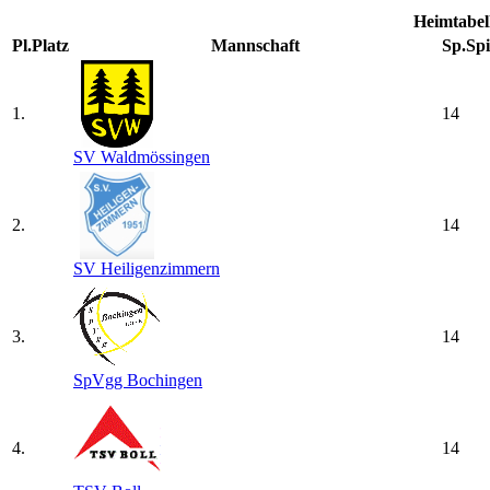
Heimtabel
Pl.
Platz
Mannschaft
Sp.
Spi
1.
14
SV Waldmössingen
2.
14
SV Heiligenzimmern
3.
14
SpVgg Bochingen
4.
14