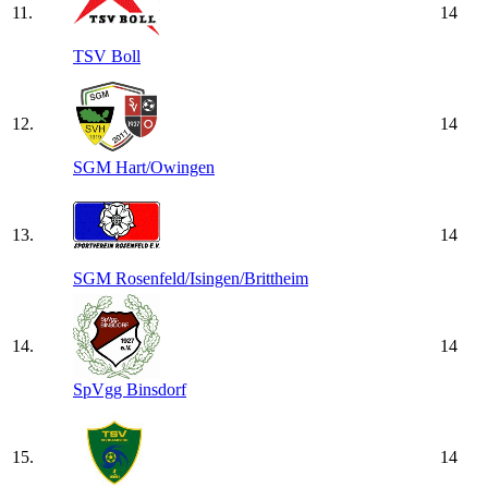
11.
14
TSV Boll
12.
14
SGM Hart/​Owingen
13.
14
SGM Rosenfeld/​Isingen/​Brittheim
14.
14
SpVgg Binsdorf
15.
14