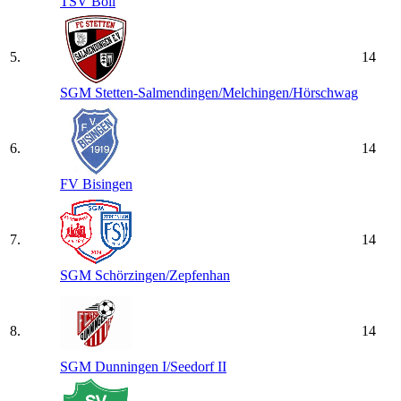
TSV Boll
5.
14
SGM Stetten-Salmendingen/​Melchingen/​Hörschwag
6.
14
FV Bisingen
7.
14
SGM Schörzingen/​Zepfenhan
8.
14
SGM Dunningen I/​Seedorf II