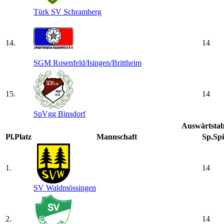
Türk SV Schramberg
14.
14
SGM Rosenfeld/​Isingen/​Brittheim
15.
14
SpVgg Binsdorf
Auswärtstab
Pl.
Platz
Mannschaft
Sp.
Spi
1.
14
SV Waldmössingen
2.
14