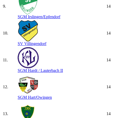
9.
14
SGM Irslingen/​Epfendorf
10.
14
SV Villingendorf
11.
14
SGM Hardt /​ Lauterbach II
12.
14
SGM Hart/​Owingen
13.
14