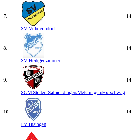
7.
14
SV Villingendorf
8.
14
SV Heiligenzimmern
9.
14
SGM Stetten-Salmendingen/​Melchingen/​Hörschwag
10.
14
FV Bisingen