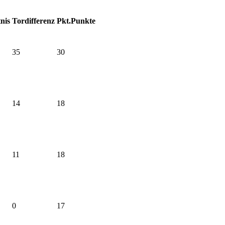
nis
Tordifferenz
Pkt.
Punkte
35
30
14
18
11
18
0
17