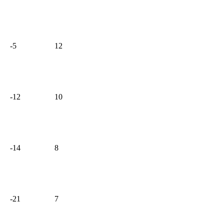
-5
12
-12
10
-14
8
-21
7