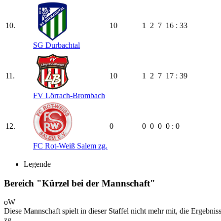
10.
10
1
2
7
16 : 33
SG Durbachtal
11.
10
1
2
7
17 : 39
FV Lörrach-Brombach
12.
0
0
0
0
0 : 0
FC Rot-Weiß Salem zg.
Legende
Bereich "Kürzel bei der Mannschaft"
oW
Diese Mannschaft spielt in dieser Staffel nicht mehr mit, die Ergebni
zg.