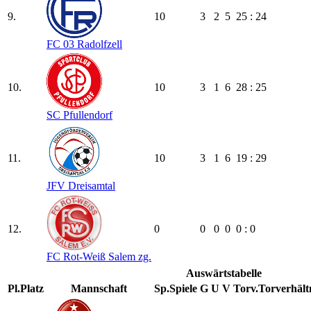
9.
10
3
2
5
25 : 24
FC 03 Radolfzell
10.
10
3
1
6
28 : 25
SC Pfullendorf
11.
10
3
1
6
19 : 29
JFV Dreisamtal
12.
0
0
0
0
0 : 0
FC Rot-Weiß Salem zg.
Auswärtstabelle
Pl.
Platz
Mannschaft
Sp.
Spiele
G
U
V
Torv.
Torverhält