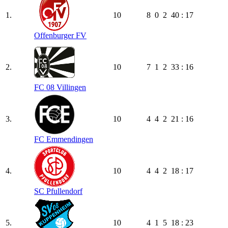
1.
10
8
0
2
40 : 17
Offenburger FV
2.
10
7
1
2
33 : 16
FC 08 Villingen
3.
10
4
4
2
21 : 16
FC Emmendingen
4.
10
4
4
2
18 : 17
SC Pfullendorf
5.
10
4
1
5
18 : 23