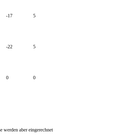
-17
5
-22
5
0
0
sse werden aber eingerechnet