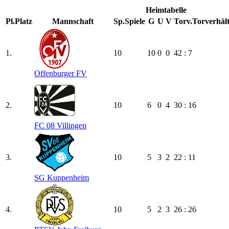
Heimtabelle
Pl.
Platz
Mannschaft
Sp.
Spiele
G
U
V
Torv.
Torverhält
1.
10
10
0
0
42 : 7
Offenburger FV
2.
10
6
0
4
30 : 16
FC 08 Villingen
3.
10
5
3
2
22 : 11
SG Kuppenheim
4.
10
5
2
3
26 : 26