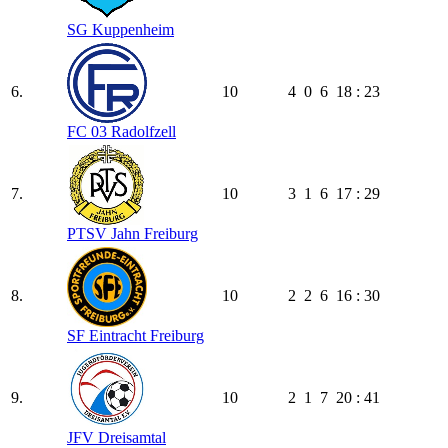
SG Kuppenheim
6.
10
4
0
6
18 : 23
FC 03 Radolfzell
7.
10
3
1
6
17 : 29
PTSV Jahn Freiburg
8.
10
2
2
6
16 : 30
SF Eintracht Freiburg
9.
10
2
1
7
20 : 41
JFV Dreisamtal