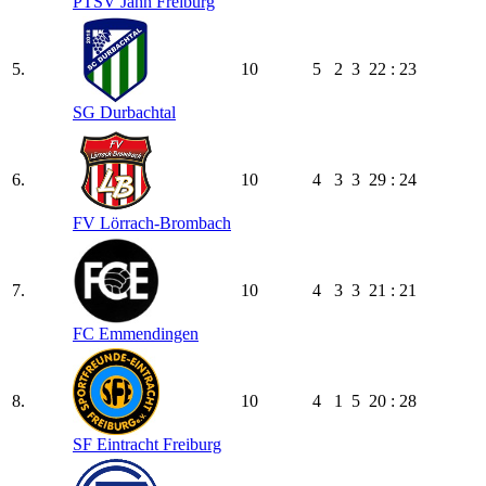
PTSV Jahn Freiburg
5.
10
5
2
3
22 : 23
SG Durbachtal
6.
10
4
3
3
29 : 24
FV Lörrach-Brombach
7.
10
4
3
3
21 : 21
FC Emmendingen
8.
10
4
1
5
20 : 28
SF Eintracht Freiburg