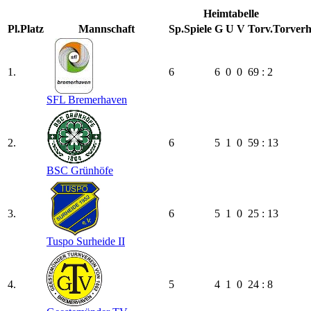
Heimtabelle
Pl.
Platz
Mannschaft
Sp.
Spiele
G
U
V
Torv.
Torverh
1.
6
6
0
0
69 : 2
SFL Bremerhaven
2.
6
5
1
0
59 : 13
BSC Grünhöfe
3.
6
5
1
0
25 : 13
Tuspo Surheide II
4.
5
4
1
0
24 : 8