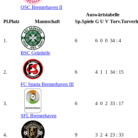
OSC Bremerhaven II
Auswärtstabelle
Pl.
Platz
Mannschaft
Sp.
Spiele
G
U
V
Torv.
Torverh
1.
6
6
0
0
34 : 4
BSC Grünhöfe
2.
6
4
1
1
34 : 15
FC Sparta Bremerhaven III
3.
6
4
0
2
33 : 17
SFL Bremerhaven
4.
9
3
2
4
23 : 33