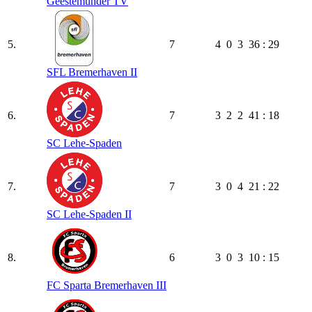
Geestemünder TV
5.
7
4
0
3
36 : 29
SFL Bremerhaven II
6.
7
3
2
2
41 : 18
SC Lehe-Spaden
7.
7
3
0
4
21 : 22
SC Lehe-Spaden II
8.
6
3
0
3
10 : 15
FC Sparta Bremerhaven III