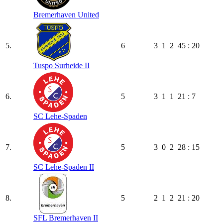
Bremerhaven United
5.
6
3
1
2
45 : 20
Tuspo Surheide II
6.
5
3
1
1
21 : 7
SC Lehe-Spaden
7.
5
3
0
2
28 : 15
SC Lehe-Spaden II
8.
5
2
1
2
21 : 20
SFL Bremerhaven II