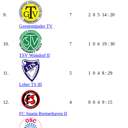
9.
7
2
0
5
14 : 20
Geestemünder TV
10.
7
1
0
6
19 : 30
TSV Wulsdorf II
11.
5
1
0
4
8 : 29
Leher TS III
12.
4
0
0
4
9 : 15
FC Sparta Bremerhaven II