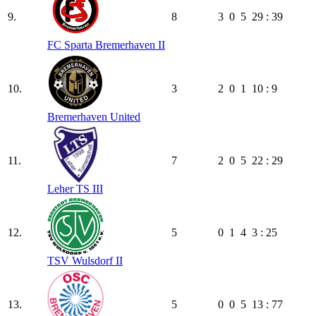
9.
8
3
0
5
29 : 39
FC Sparta Bremerhaven II
10.
3
2
0
1
10 : 9
Bremerhaven United
11.
7
2
0
5
22 : 29
Leher TS III
12.
5
0
1
4
3 : 25
TSV Wulsdorf II
13.
5
0
0
5
13 : 77