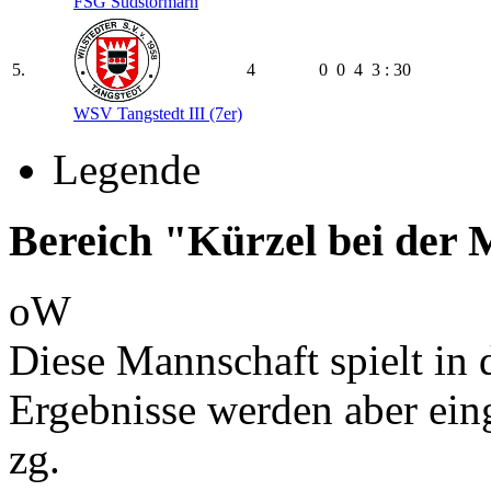
FSG Südstormarn
5.
4
0
0
4
3 : 30
WSV Tangstedt III (7er)
Legende
Bereich "Kürzel bei der
oW
Diese Mannschaft spielt in d
Ergebnisse werden aber ein
zg.