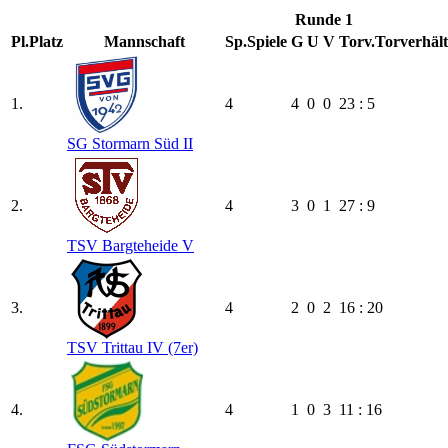
Runde 1
Pl.
Platz
Mannschaft
Sp.
Spiele
G
U
V
Torv.
Torverhält
1.
4
4
0
0
23 : 5
SG Stormarn Süd II
2.
4
3
0
1
27 : 9
TSV Bargteheide V
3.
4
2
0
2
16 : 20
TSV Trittau IV (7er)
4.
4
1
0
3
11 : 16