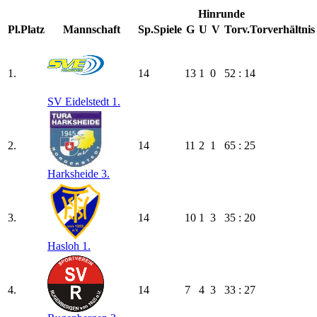
Hinrunde
Pl.
Platz
Mannschaft
Sp.
Spiele
G
U
V
Torv.
Torverhältnis
1.
14
13
1
0
52 : 14
SV Eidelstedt 1.
2.
14
11
2
1
65 : 25
Harksheide 3.
3.
14
10
1
3
35 : 20
Hasloh 1.
4.
14
7
4
3
33 : 27