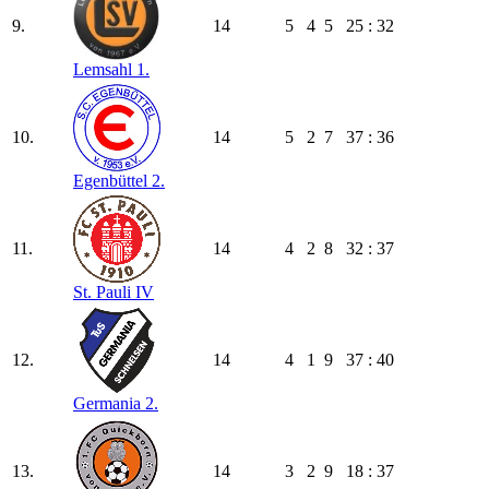
9.
14
5
4
5
25 : 32
Lemsahl 1.
10.
14
5
2
7
37 : 36
Egenbüttel 2.
11.
14
4
2
8
32 : 37
St. Pauli IV
12.
14
4
1
9
37 : 40
Germania 2.
13.
14
3
2
9
18 : 37