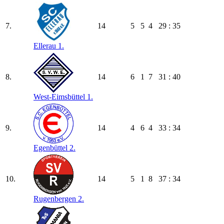
7.
14
5
5
4
29 : 35
Ellerau 1.
8.
14
6
1
7
31 : 40
West-Eimsbüttel 1.
9.
14
4
6
4
33 : 34
Egenbüttel 2.
10.
14
5
1
8
37 : 34
Rugenbergen 2.