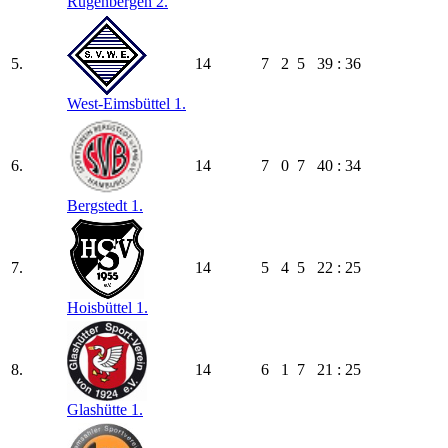
Rugenbergen 2.
5.
14
7
2
5
39 : 36
West-Eimsbüttel 1.
6.
14
7
0
7
40 : 34
Bergstedt 1.
7.
14
5
4
5
22 : 25
Hoisbüttel 1.
8.
14
6
1
7
21 : 25
Glashütte 1.