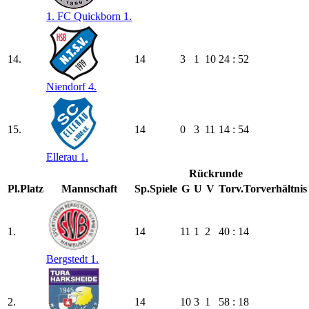
1. FC Quickborn 1.
14.
14
3
1
10
24 : 52
Niendorf 4.
15.
14
0
3
11
14 : 54
Ellerau 1.
Rückrunde
Pl.
Platz
Mannschaft
Sp.
Spiele
G
U
V
Torv.
Torverhältnis
1.
14
11
1
2
40 : 14
Bergstedt 1.
2.
14
10
3
1
58 : 18