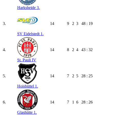
Harksheide 3.
3.
14
9
2
3
48 : 19
SV Eidelstedt 1.
4.
14
8
2
4
43 : 32
St. Pauli IV
5.
14
7
2
5
28 : 25
Hoisbüttel 1.
6.
14
7
1
6
28 : 26
Glashütte 1.