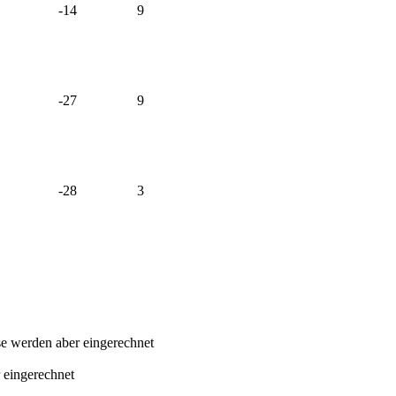
-14
9
-27
9
-28
3
sse werden aber eingerechnet
 eingerechnet