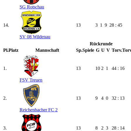
SG Rotschau
14.
13
3
1
9
28 : 45
SV 08 Wildenau
Rückrunde
Pl.
Platz
Mannschaft
Sp.
Spiele
G
U
V
Torv.
Torv
1.
13
10
2
1
44 : 16
FSV Treuen
2.
13
9
4
0
32 : 13
Reichenbacher FC 2
3.
13
8
2
3
28 : 14