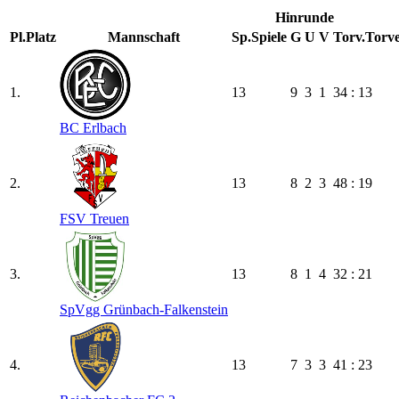
Hinrunde
Pl.
Platz
Mannschaft
Sp.
Spiele
G
U
V
Torv.
Torve
1.
13
9
3
1
34 : 13
BC Erlbach
2.
13
8
2
3
48 : 19
FSV Treuen
3.
13
8
1
4
32 : 21
SpVgg Grünbach-Falkenstein
4.
13
7
3
3
41 : 23