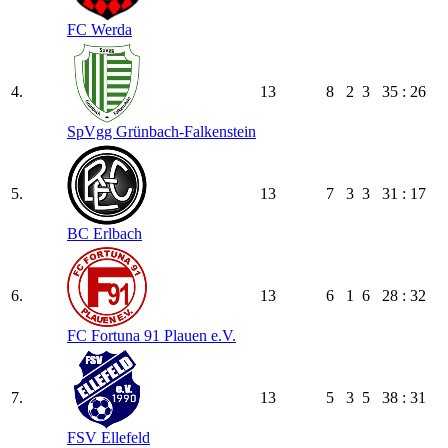
FC Werda
4.
13
8
2
3
35 : 26
SpVgg Grünbach-Falkenstein
5.
13
7
3
3
31 : 17
BC Erlbach
6.
13
6
1
6
28 : 32
FC Fortuna 91 Plauen e.V.
7.
13
5
3
5
38 : 31
FSV Ellefeld