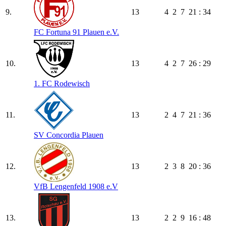
9.
13
4
2
7
21 : 34
FC Fortuna 91 Plauen e.V.
10.
13
4
2
7
26 : 29
1. FC Rodewisch
11.
13
2
4
7
21 : 36
SV Concordia Plauen
12.
13
2
3
8
20 : 36
VfB Lengenfeld 1908 e.V
13.
13
2
2
9
16 : 48