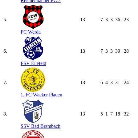
Reichenbacher FC 2
5.
13
7
3
3
36 : 23
FC Werda
6.
13
7
3
3
39 : 28
FSV Ellefeld
7.
13
6
4
3
31 : 24
1. FC Wacker Plauen
8.
13
5
1
7
18 : 32
SSV Bad Brambach