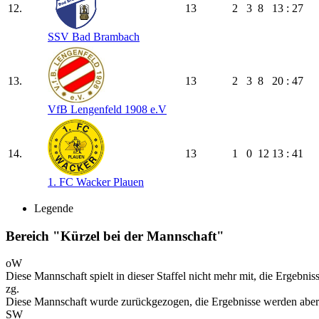
12.
13
2
3
8
13 : 27
SSV Bad Brambach
13.
13
2
3
8
20 : 47
VfB Lengenfeld 1908 e.V
14.
13
1
0
12
13 : 41
1. FC Wacker Plauen
Legende
Bereich "Kürzel bei der Mannschaft"
oW
Diese Mannschaft spielt in dieser Staffel nicht mehr mit, die Ergebni
zg.
Diese Mannschaft wurde zurückgezogen, die Ergebnisse werden aber
SW