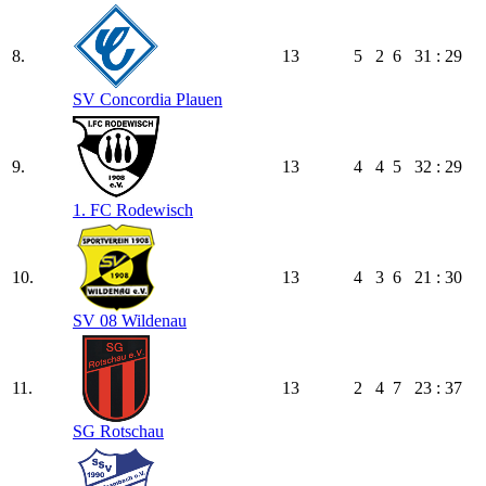
8.
13
5
2
6
31 : 29
SV Concordia Plauen
9.
13
4
4
5
32 : 29
1. FC Rodewisch
10.
13
4
3
6
21 : 30
SV 08 Wildenau
11.
13
2
4
7
23 : 37
SG Rotschau