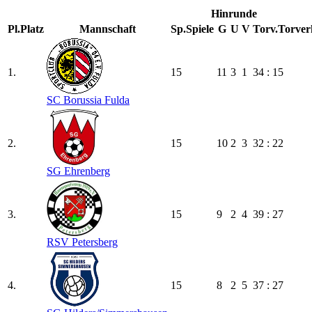
Hinrunde
Pl.
Platz
Mannschaft
Sp.
Spiele
G
U
V
Torv.
Torver
1.
15
11
3
1
34 : 15
SC Borussia Fulda
2.
15
10
2
3
32 : 22
SG Ehrenberg
3.
15
9
2
4
39 : 27
RSV Petersberg
4.
15
8
2
5
37 : 27