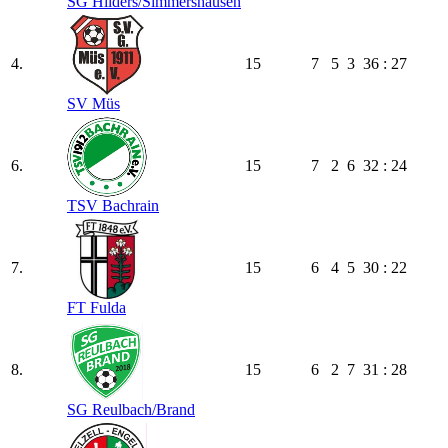
SG Hilders/​Simmershausen
4.
15
7
5
3
36 : 27
SV Müs
6.
15
7
2
6
32 : 24
TSV Bachrain
7.
15
6
4
5
30 : 22
FT Fulda
8.
15
6
2
7
31 : 28
SG Reulbach/​Brand