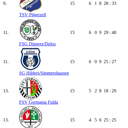
9.
15
6
1
8
28 : 33
TSV Pilgerzell
11.
15
6
0
9
29 : 40
FSG Dipperz/​Dirlos
11.
15
6
0
9
25 : 27
SG Hilders/​Simmershausen
13.
15
5
2
8
18 : 29
FSV Germania Fulda
13.
15
4
5
6
25 : 25