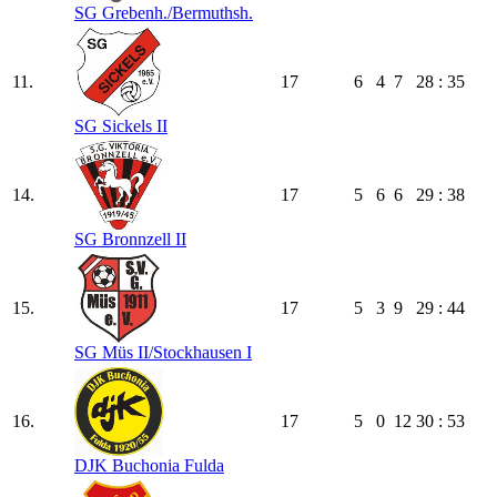
SG Grebenh./​Bermuthsh.
11.
17
6
4
7
28 : 35
SG Sickels II
14.
17
5
6
6
29 : 38
SG Bronnzell II
15.
17
5
3
9
29 : 44
SG Müs II/​Stockhausen I
16.
17
5
0
12
30 : 53
DJK Buchonia Fulda