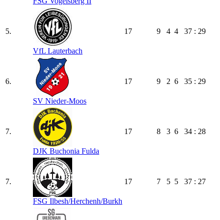
FSG Vogelsberg II
5.
17
9
4
4
37 : 29
VfL Lauterbach
6.
17
9
2
6
35 : 29
SV Nieder-Moos
7.
17
8
3
6
34 : 28
DJK Buchonia Fulda
7.
17
7
5
5
37 : 27
FSG Ilbesh/​Herchenh/​Burkh