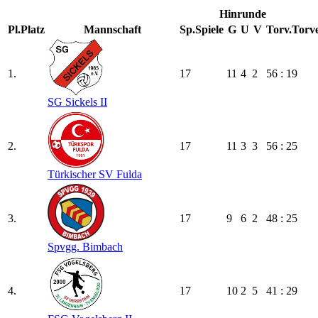
Hinrunde
Pl.
Platz
Mannschaft
Sp.
Spiele
G
U
V
Torv.
Torve
1.
17
11
4
2
56 : 19
SG Sickels II
2.
17
11
3
3
56 : 25
Türkischer SV Fulda
3.
17
9
6
2
48 : 25
Spvgg. Bimbach
4.
17
10
2
5
41 : 29