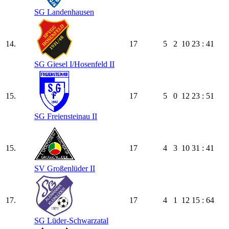
SG Landenhausen
14.
17
5
2
10
23 : 41
SG Giesel I/​Hosenfeld II
15.
17
5
0
12
23 : 51
SG Freiensteinau II
15.
17
4
3
10
31 : 41
SV Großenlüder II
17.
17
4
1
12
15 : 64
SG Lüder-Schwarzatal