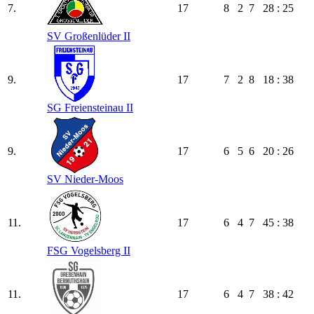
7.
17
8
2
7
28 : 25
SV Großenlüder II
9.
17
7
2
8
18 : 38
SG Freiensteinau II
9.
17
6
5
6
20 : 26
SV Nieder-Moos
11.
17
6
4
7
45 : 38
FSG Vogelsberg II
11.
17
6
4
7
38 : 42