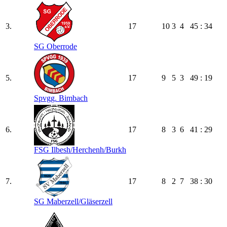
3.
17
10
3
4
45 : 34
SG Oberrode
5.
17
9
5
3
49 : 19
Spvgg. Bimbach
6.
17
8
3
6
41 : 29
FSG Ilbesh/​Herchenh/​Burkh
7.
17
8
2
7
38 : 30
SG Maberzell/​Gläserzell