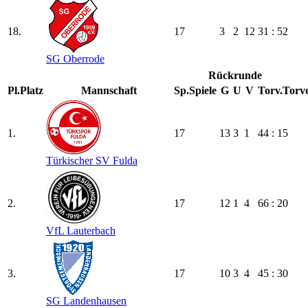
18.
17
3
2
12
31 : 52
SG Oberrode
Rückrunde
Pl.
Platz
Mannschaft
Sp.
Spiele
G
U
V
Torv.
Torve
1.
17
13
3
1
44 : 15
Türkischer SV Fulda
2.
17
12
1
4
66 : 20
VfL Lauterbach
3.
17
10
3
4
45 : 30
SG Landenhausen