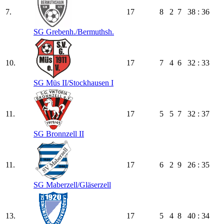
7.
17
8
2
7
38 : 36
SG Grebenh./​Bermuthsh.
10.
17
7
4
6
32 : 33
SG Müs II/​Stockhausen I
11.
17
5
5
7
32 : 37
SG Bronnzell II
11.
17
6
2
9
26 : 35
SG Maberzell/​Gläserzell
13.
17
5
4
8
40 : 34