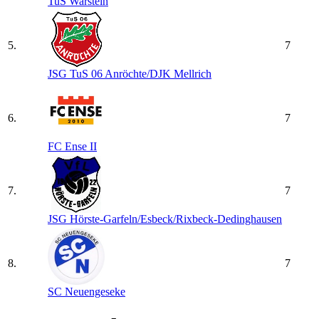
TuS Warstein
5.
7
JSG TuS 06 Anröchte/​DJK Mellrich
6.
7
FC Ense II
7.
7
JSG Hörste-Garfeln/​Esbeck/​Rixbeck-Dedinghausen
8.
7
SC Neuengeseke