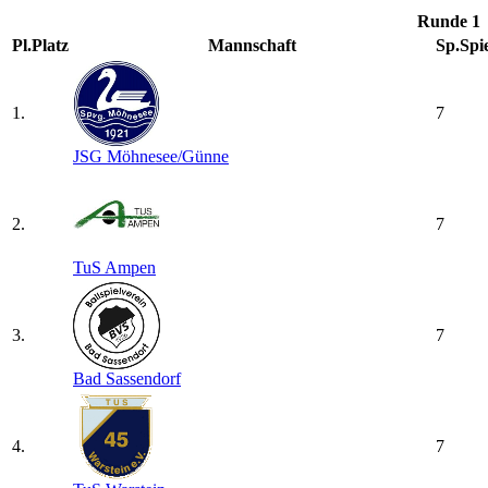
Runde 1
Pl.
Platz
Mannschaft
Sp.
Spi
1.
7
JSG Möhnesee/​Günne
2.
7
TuS Ampen
3.
7
Bad Sassendorf
4.
7