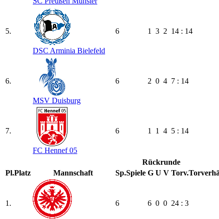
SC Preußen Münster
5.
6
1
3
2
14 : 14
DSC Arminia Bielefeld
6.
6
2
0
4
7 : 14
MSV Duisburg
7.
6
1
1
4
5 : 14
FC Hennef 05
Rückrunde
Pl.
Platz
Mannschaft
Sp.
Spiele
G
U
V
Torv.
Torverhä
1.
6
6
0
0
24 : 3