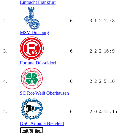
Eintracht Frankfurt
2.
6
3
1
2
12 : 8
MSV Duisburg
3.
6
2
2
2
16 : 9
Fortuna Düsseldorf
4.
6
2
2
2
5 : 10
SC Rot-Weiß Oberhausen
5.
6
2
0
4
12 : 15
DSC Arminia Bielefeld