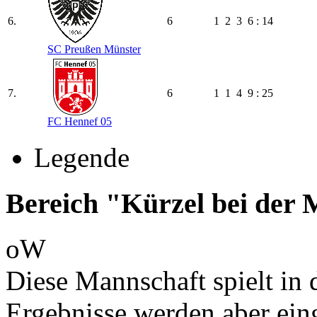
6.
6
1
2
3
6 : 14
SC Preußen Münster
7.
6
1
1
4
9 : 25
FC Hennef 05
Legende
Bereich "Kürzel bei der
oW
Diese Mannschaft spielt in d
Ergebnisse werden aber ein