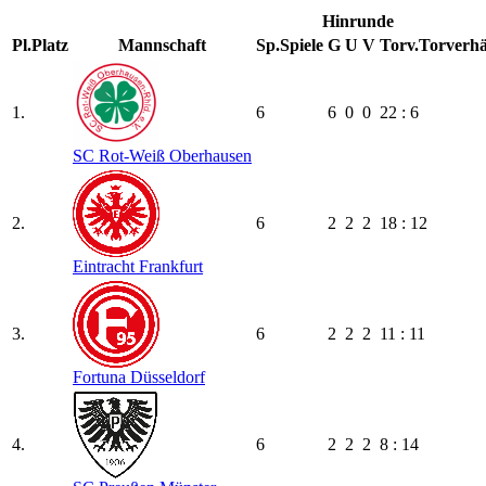
Hinrunde
Pl.
Platz
Mannschaft
Sp.
Spiele
G
U
V
Torv.
Torverhä
1.
6
6
0
0
22 : 6
SC Rot-Weiß Oberhausen
2.
6
2
2
2
18 : 12
Eintracht Frankfurt
3.
6
2
2
2
11 : 11
Fortuna Düsseldorf
4.
6
2
2
2
8 : 14