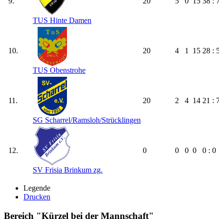
9.
20
5
0
15
38 : 
TUS Hinte Damen
10.
20
4
1
15
28 : 
TUS Obenstrohe
11.
20
2
4
14
21 : 
SG Scharrel/​Ramsloh/​Strücklingen
12.
0
0
0
0
0 : 0
SV Frisia Brinkum zg.
Legende
Drucken
Bereich "Kürzel bei der Mannschaft"