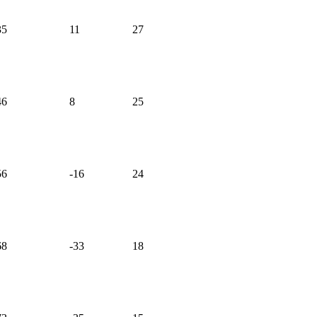
35
11
27
46
8
25
56
-16
24
68
-33
18