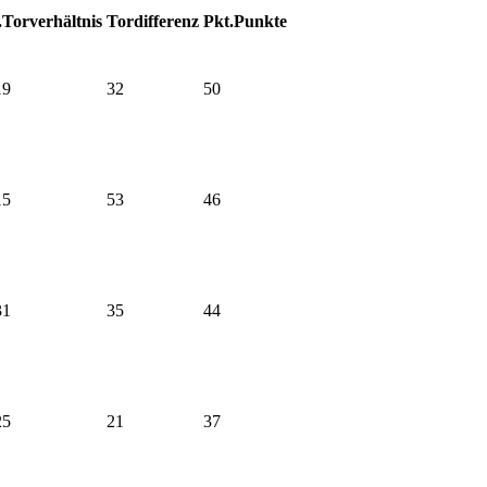
.
Torverhältnis
Tordifferenz
Pkt.
Punkte
19
32
50
15
53
46
31
35
44
25
21
37