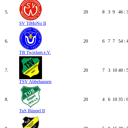
5.
20
8
3
9
46 : 
SV TiMoNo II
6.
20
6
7
7
54 : 
TB Twixlum e.V.
7.
20
7
3
10
40 : 
TSV Abbehausen
8.
20
4
6
10
35 : 
TuS Büppel II