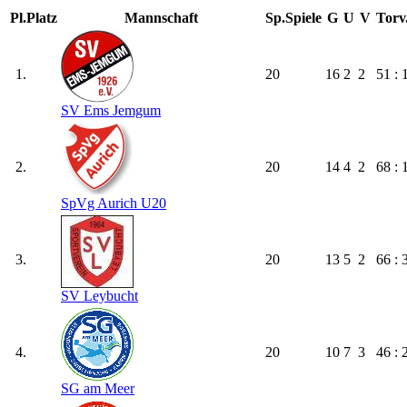
Pl.
Platz
Mannschaft
Sp.
Spiele
G
U
V
Torv
1.
20
16
2
2
51 : 
SV Ems Jemgum
2.
20
14
4
2
68 : 
SpVg Aurich U20
3.
20
13
5
2
66 : 
SV Leybucht
4.
20
10
7
3
46 : 
SG am Meer