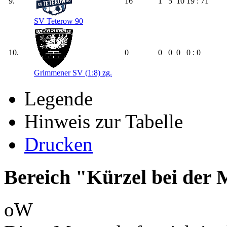
9.
16
1
5
10
19 : 71
SV Teterow 90
10.
0
0
0
0
0 : 0
Grimmener SV (1:8) zg.
Legende
Hinweis zur Tabelle
Drucken
Bereich "Kürzel bei der
oW