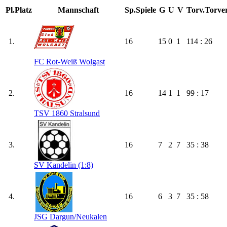
Pl.
Platz
Mannschaft
Sp.
Spiele
G
U
V
Torv.
Torver
1.
16
15
0
1
114 : 26
FC Rot-Weiß Wolgast
2.
16
14
1
1
99 : 17
TSV 1860 Stralsund
3.
16
7
2
7
35 : 38
SV Kandelin (1:8)
4.
16
6
3
7
35 : 58
JSG Dargun/​Neukalen