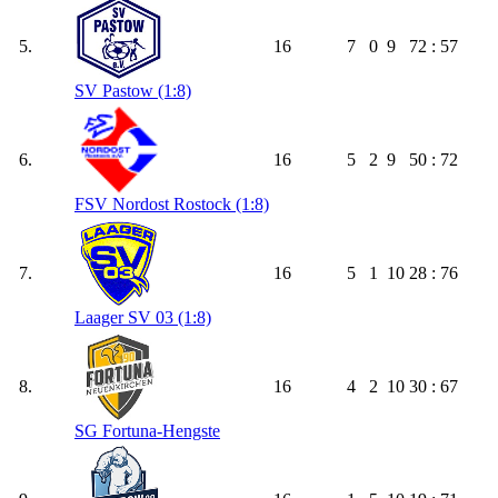
5.
16
7
0
9
72 : 57
SV Pastow (1:8)
6.
16
5
2
9
50 : 72
FSV Nordost Rostock (1:8)
7.
16
5
1
10
28 : 76
Laager SV 03 (1:8)
8.
16
4
2
10
30 : 67
SG Fortuna-Hengste