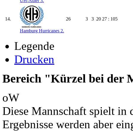
UH-Adler 3.
14.
26
3
3
20
27 : 105
Hamburg Hurricanes 2.
Legende
Drucken
Bereich "Kürzel bei der
oW
Diese Mannschaft spielt in d
Ergebnisse werden aber ein