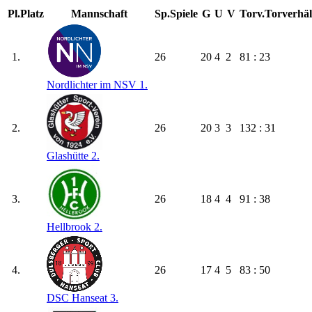
Pl.
Platz
Mannschaft
Sp.
Spiele
G
U
V
Torv.
Torverhäl
1.
26
20
4
2
81 : 23
Nordlichter im NSV 1.
2.
26
20
3
3
132 : 31
Glashütte 2.
3.
26
18
4
4
91 : 38
Hellbrook 2.
4.
26
17
4
5
83 : 50
DSC Hanseat 3.