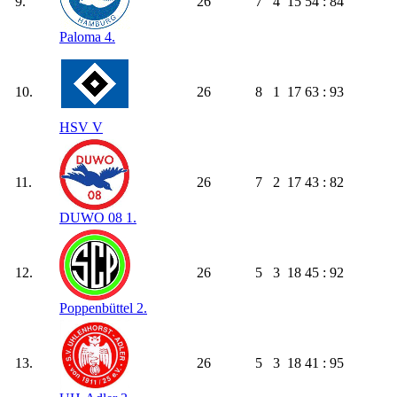
9.
26
7
4
15
54 : 84
Paloma 4.
10.
26
8
1
17
63 : 93
HSV V
11.
26
7
2
17
43 : 82
DUWO 08 1.
12.
26
5
3
18
45 : 92
Poppenbüttel 2.
13.
26
5
3
18
41 : 95