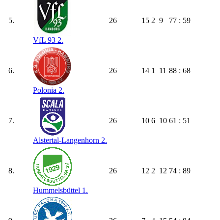
5.
26
15
2
9
77 : 59
VfL 93 2.
6.
26
14
1
11
88 : 68
Polonia 2.
7.
26
10
6
10
61 : 51
Alstertal-Langenhorn 2.
8.
26
12
2
12
74 : 89
Hummelsbüttel 1.