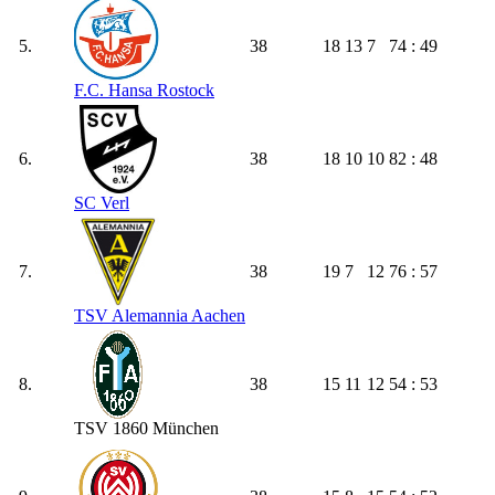
5.
38
18
13
7
74 : 49
F.C. Hansa Rostock
6.
38
18
10
10
82 : 48
SC Verl
7.
38
19
7
12
76 : 57
TSV Alemannia Aachen
8.
38
15
11
12
54 : 53
TSV 1860 München