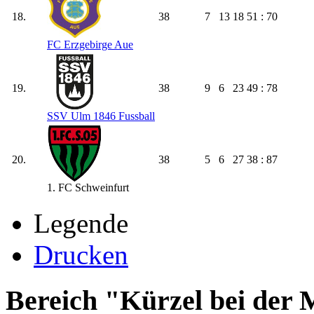
18.
38
7
13
18
51 : 70
FC Erzgebirge Aue
19.
38
9
6
23
49 : 78
SSV Ulm 1846 Fussball
20.
38
5
6
27
38 : 87
1. FC Schweinfurt
Legende
Drucken
Bereich "Kürzel bei der