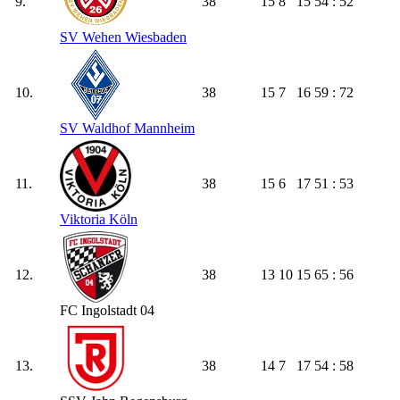
9.
38
15
8
15
54 : 52
SV Wehen Wiesbaden
10.
38
15
7
16
59 : 72
SV Waldhof Mannheim
11.
38
15
6
17
51 : 53
Viktoria Köln
12.
38
13
10
15
65 : 56
FC Ingolstadt 04
13.
38
14
7
17
54 : 58