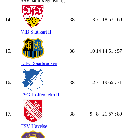
SSV Jahn Regensburg
14.
38
13
7
18
57 : 69
VfB Stuttgart II
15.
38
10
14
14
51 : 57
1. FC Saarbrücken
16.
38
12
7
19
65 : 71
TSG Hoffenheim II
17.
38
9
8
21
57 : 89
TSV Havelse