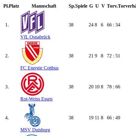
Pl.
Platz
Mannschaft
Sp.
Spiele
G
U
V
Torv.
Torverhä
1.
38
24
8
6
66 : 34
VfL Osnabrück
2.
38
21
9
8
72 : 51
FC Energie Cottbus
3.
38
20
10
8
78 : 66
Rot-Weiss Essen
4.
38
19
11
8
66 : 49
MSV Duisburg