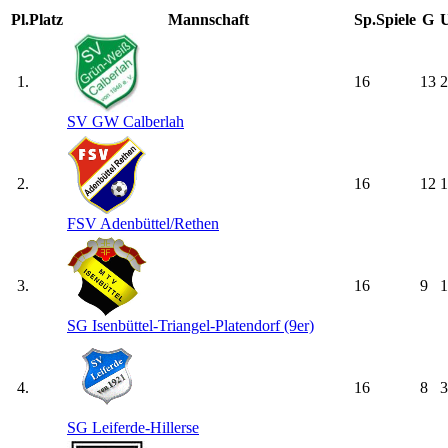
Pl.
Platz
Mannschaft
Sp.
Spiele
G
1.
16
13
2
SV GW Calberlah
2.
16
12
1
FSV Adenbüttel/​Rethen
3.
16
9
1
SG Isenbüttel-Triangel-Platendorf (9er)
4.
16
8
3
SG Leiferde-Hillerse