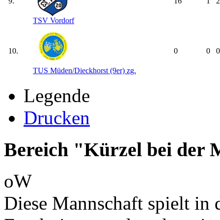
9.
16
1
2
TSV Vordorf
10.
0
0
0
TUS Müden/​Dieckhorst (9er) zg.
Legende
Drucken
Bereich "Kürzel bei der
oW
Diese Mannschaft spielt in d