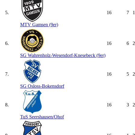
5.
16
7
1
MTV Gamsen (9er)
6.
16
6
2
SG Wahrenholz-Wesendorf-Knesebeck (9er)
7.
16
5
2
SG Osloss-Bokensdorf
8.
16
3
2
TuS Seershausen/​Ohof