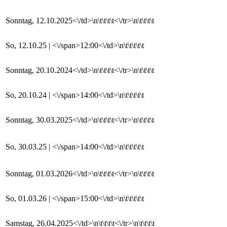
Sonntag, 12.10.2025<\/td>\n\t\t\t\t<\/tr>\n\t\t\t\t
So, 12.10.25 | <\/span>12:00<\/td>\n\t\t\t\t\t
Sonntag, 20.10.2024<\/td>\n\t\t\t\t<\/tr>\n\t\t\t\t
So, 20.10.24 | <\/span>14:00<\/td>\n\t\t\t\t\t
Sonntag, 30.03.2025<\/td>\n\t\t\t\t<\/tr>\n\t\t\t\t
So, 30.03.25 | <\/span>14:00<\/td>\n\t\t\t\t\t
Sonntag, 01.03.2026<\/td>\n\t\t\t\t<\/tr>\n\t\t\t\t
So, 01.03.26 | <\/span>15:00<\/td>\n\t\t\t\t\t
Samstag, 26.04.2025<\/td>\n\t\t\t\t<\/tr>\n\t\t\t\t