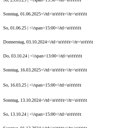
Sonntag, 01.06.2025<\/td>\n\t\t\t\t<\/tr>\n\t\t\t\t
So, 01.06.25 | <\/span>15:00<\/td>\n\t\t\t\t\t
Donnerstag, 03.10.2024<\/td>\n\t\t\t\t<\/tr>\n\t\t\t\t
Do, 03.10.24 | <\/span>13:00<\/td>\n\t\t\t\t\t
Sonntag, 16.03.2025<\/td>\n\t\t\t\t<\/tr>\n\t\t\t\t
So, 16.03.25 | <\/span>15:00<\/td>\n\t\t\t\t\t
Sonntag, 13.10.2024<\/td>\n\t\t\t\t<\/tr>\n\t\t\t\t
So, 13.10.24 | <\/span>15:00<\/td>\n\t\t\t\t\t