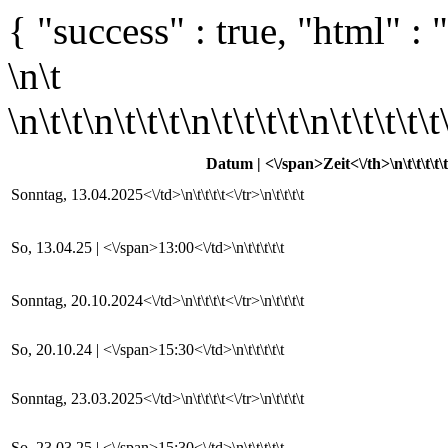
{ "success" : true, "html" : "
\n\t
\n\t\t\n\t\t\t\n\t\t\t\t\n\t\t\t\t\t\
Datum | <\/span>Zeit<\/th>\n\t\t\t\t\t
Sonntag, 13.04.2025<\/td>\n\t\t\t\t<\/tr>\n\t\t\t\t
So, 13.04.25 | <\/span>13:00<\/td>\n\t\t\t\t\t
Sonntag, 20.10.2024<\/td>\n\t\t\t\t<\/tr>\n\t\t\t\t
So, 20.10.24 | <\/span>15:30<\/td>\n\t\t\t\t\t
Sonntag, 23.03.2025<\/td>\n\t\t\t\t<\/tr>\n\t\t\t\t
So, 23.03.25 | <\/span>15:30<\/td>\n\t\t\t\t\t