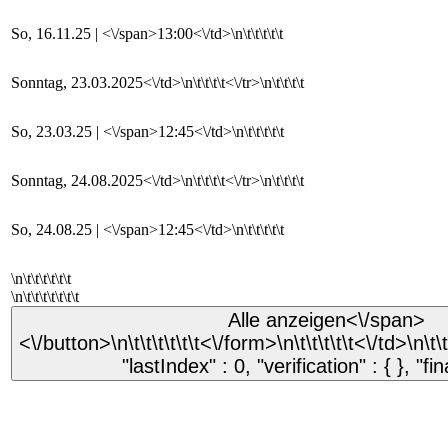
So, 16.11.25 | <\/span>13:00<\/td>\n\t\t\t\t\t
Sonntag, 23.03.2025<\/td>\n\t\t\t\t<\/tr>\n\t\t\t\t
So, 23.03.25 | <\/span>12:45<\/td>\n\t\t\t\t\t
Sonntag, 24.08.2025<\/td>\n\t\t\t\t<\/tr>\n\t\t\t\t
So, 24.08.25 | <\/span>12:45<\/td>\n\t\t\t\t\t
\n\t\t\t\t\t\t
\n\t\t\t\t\t\t\t
Alle anzeigen
<\/span>
<\/button>\n\t\t\t\t\t\t<\/form>\n\t\t\t\t\t<\/td>\n\t\
"lastIndex" : 0