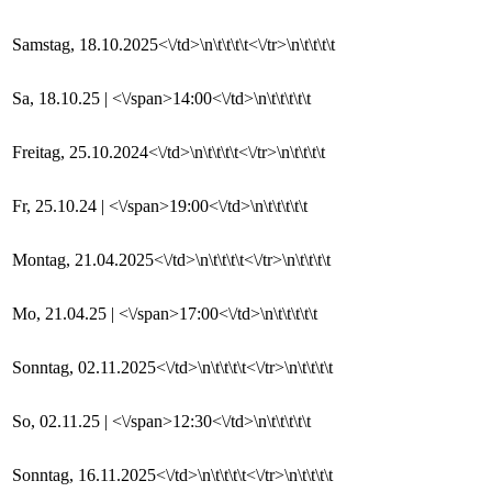
Samstag, 18.10.2025<\/td>\n\t\t\t\t<\/tr>\n\t\t\t\t
Sa, 18.10.25 | <\/span>14:00<\/td>\n\t\t\t\t\t
Freitag, 25.10.2024<\/td>\n\t\t\t\t<\/tr>\n\t\t\t\t
Fr, 25.10.24 | <\/span>19:00<\/td>\n\t\t\t\t\t
Montag, 21.04.2025<\/td>\n\t\t\t\t<\/tr>\n\t\t\t\t
Mo, 21.04.25 | <\/span>17:00<\/td>\n\t\t\t\t\t
Sonntag, 02.11.2025<\/td>\n\t\t\t\t<\/tr>\n\t\t\t\t
So, 02.11.25 | <\/span>12:30<\/td>\n\t\t\t\t\t
Sonntag, 16.11.2025<\/td>\n\t\t\t\t<\/tr>\n\t\t\t\t