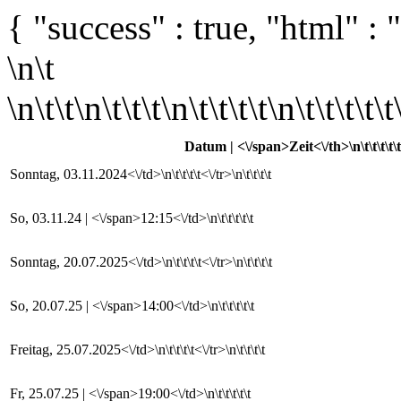
{ "success" : true, "html" : "
\n\t
\n\t\t\n\t\t\t\n\t\t\t\t\n\t\t\t\t\t\
Datum | <\/span>Zeit<\/th>\n\t\t\t\t\t
Sonntag, 03.11.2024<\/td>\n\t\t\t\t<\/tr>\n\t\t\t\t
So, 03.11.24 | <\/span>12:15<\/td>\n\t\t\t\t\t
Sonntag, 20.07.2025<\/td>\n\t\t\t\t<\/tr>\n\t\t\t\t
So, 20.07.25 | <\/span>14:00<\/td>\n\t\t\t\t\t
Freitag, 25.07.2025<\/td>\n\t\t\t\t<\/tr>\n\t\t\t\t
Fr, 25.07.25 | <\/span>19:00<\/td>\n\t\t\t\t\t