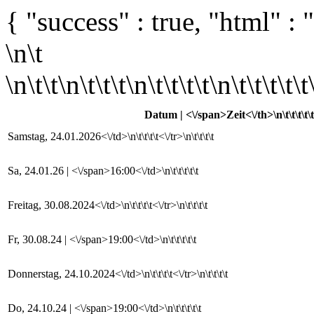
{ "success" : true, "html" : "
\n\t
\n\t\t\n\t\t\t\n\t\t\t\t\n\t\t\t\t\t\
Datum | <\/span>Zeit<\/th>\n\t\t\t\t\t
Samstag, 24.01.2026<\/td>\n\t\t\t\t<\/tr>\n\t\t\t\t
Sa, 24.01.26 | <\/span>16:00<\/td>\n\t\t\t\t\t
Freitag, 30.08.2024<\/td>\n\t\t\t\t<\/tr>\n\t\t\t\t
Fr, 30.08.24 | <\/span>19:00<\/td>\n\t\t\t\t\t
Donnerstag, 24.10.2024<\/td>\n\t\t\t\t<\/tr>\n\t\t\t\t
Do, 24.10.24 | <\/span>19:00<\/td>\n\t\t\t\t\t