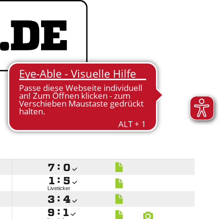

:


:

Liveticker

:


:
