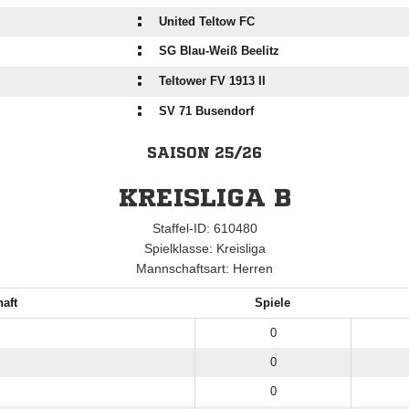
:
United Teltow FC
:
SG Blau-Weiß Beelitz
:
Teltower FV 1913 II
:
SV 71 Busendorf
SAISON 25/26
KREISLIGA B
Staffel-ID: 610480
Spielklasse: Kreisliga
Mannschaftsart: Herren
aft
Spiele
0
0
0