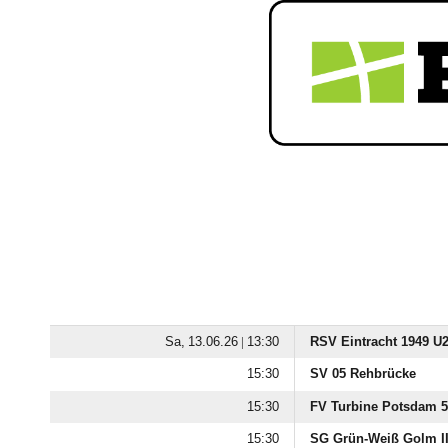
  |

RSV Eintracht 1949 U

SV 05 Rehbrücke

FV Turbine Potsdam 

SG Grün-Weiß Golm I