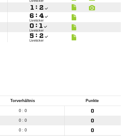
Liveticker

:


:

Liveticker

:

Liveticker

:

Liveticker
Torverhältnis
Punkte
0 : 0
0
0 : 0
0
0 : 0
0