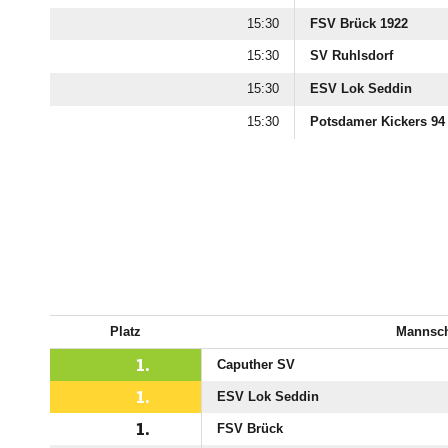

FSV Brück 1922

SV Ruhlsdorf

ESV Lok Seddin

Potsdamer Kickers 94
Platz
Mannsch
1.
Caputher SV
1.
ESV Lok Seddin
1.
FSV Brück