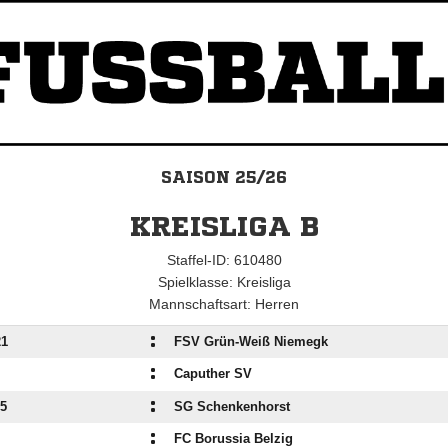
SAISON 25/26
KREISLIGA B
Staffel-ID: 610480
Spielklasse: Kreisliga
Mannschaftsart: Herren
:
21
FSV Grün-Weiß Niemegk
:
Caputher SV
:
55
SG Schenkenhorst
:
I
FC Borussia Belzig