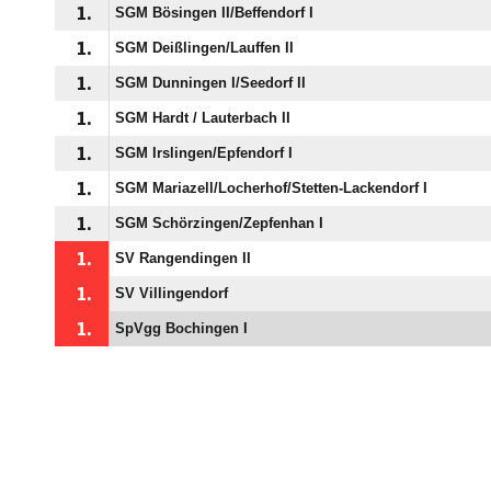
1.
SGM Bösingen II/​Beffendorf I
1.
SGM Deißlingen/​Lauffen II
1.
SGM Dunningen I/​Seedorf II
1.
SGM Hardt /​ Lauterbach II
1.
SGM Irslingen/​Epfendorf I
1.
SGM Mariazell/​Locherhof/​Stetten-Lackendorf I
1.
SGM Schörzingen/​Zepfenhan I
1.
SV Rangendingen II
1.
SV Villingendorf
1.
SpVgg Bochingen I