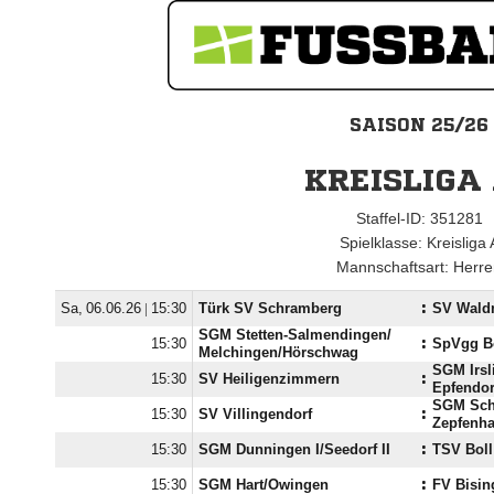
SAISON 25/26
KREISLIGA
Staffel-ID: 351281
Spielklasse: Kreisliga 
Mannschaftsart: Herr
  |

Türk SV Schramberg
:
SV Wald
SGM Stetten-Salmendingen/​

:
SpVgg B
Melchingen/​Hörschwag
SGM Irsli

SV Heiligenzimmern
:
Epfendor
SGM Schö

SV Villingendorf
:
Zepfenh

SGM Dunningen I/​Seedorf II
:
TSV Boll

SGM Hart/​Owingen
:
FV Bisin