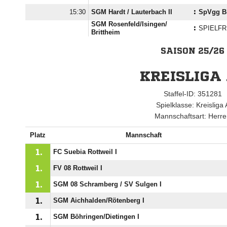

SGM Hardt /​ Lauterbach II
:
SpVgg B
SGM Rosenfeld/​Isingen/​
:
SPIELFR
Brittheim
SAISON 25/26
KREISLIGA
Staffel-ID: 351281
Spielklasse: Kreisliga 
Mannschaftsart: Herr
Platz
Mannschaft
1.
FC Suebia Rottweil I
1.
FV 08 Rottweil I
1.
SGM 08 Schramberg /​ SV Sulgen I
1.
SGM Aichhalden/​Rötenberg I
1.
SGM Böhringen/​Dietingen I