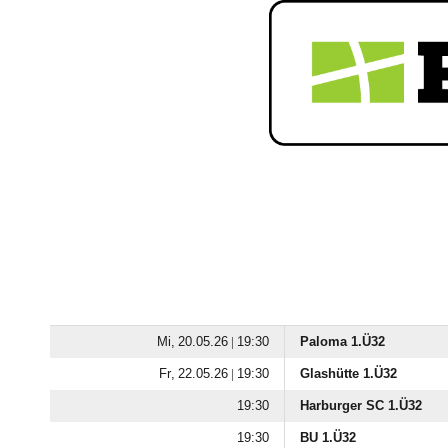
  |

Paloma 1.Ü32
  |

Glashütte 1.Ü32

Harburger SC 1.Ü32

BU 1.Ü32