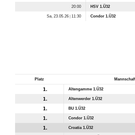

HSV 1.Ü32
  |

Condor 1.Ü32
Platz
Mannschaf
1.
Altengamme 1.Ü32
1.
Altenwerder 1.Ü32
1.
BU 1.Ü32
1.
Condor 1.Ü32
1.
Croatia 1.Ü32