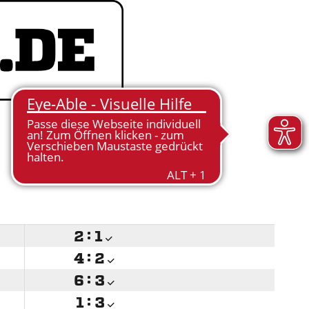

:


:


:


:
