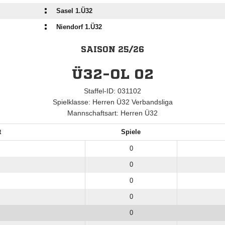
:
Sasel 1.Ü32
:
Niendorf 1.Ü32
SAISON 25/26
Ü32-OL 02
Staffel-ID: 031102
Spielklasse: Herren Ü32 Verbandsliga
Mannschaftsart: Herren Ü32
t
Spiele
0
0
0
0
0