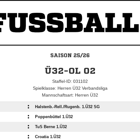
SAISON 25/26
Ü32-OL 02
Staffel-ID: 031102
Spielklasse: Herren Ü32 Verbandsliga
Mannschaftsart: Herren Ü32
:
Halstenb.-Rell./​Rugenb. 1.Ü32 SG
:
Poppenbüttel 1.Ü32
:
TuS Berne 1.Ü32
:
Croatia 1.Ü32