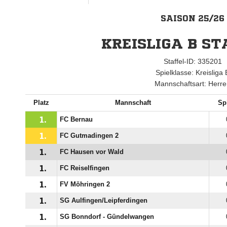
SAISON 25/26
KREISLIGA B ST
Staffel-ID: 335201
Spielklasse: Kreisliga 
Mannschaftsart: Herr
Platz
Mannschaft
Sp
1.
FC Bernau
1.
FC Gutmadingen 2
1.
FC Hausen vor Wald
1.
FC Reiselfingen
1.
FV Möhringen 2
1.
SG Aulfingen/​Leipferdingen
1.
SG Bonndorf - Gündelwangen