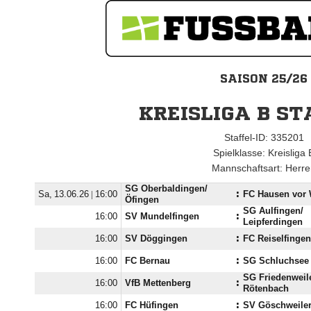
SAISON 25/26
KREISLIGA B ST
Staffel-ID: 335201
Spielklasse: Kreisliga 
Mannschaftsart: Herr
SG Oberbaldingen/​
  |

:
FC Hausen vor 
Öfingen
SG Aulfingen/​

SV Mundelfingen
:
Leipferdingen

SV Döggingen
:
FC Reiselfingen

FC Bernau
:
SG Schluchsee /
SG Friedenweile

VfB Mettenberg
:
Rötenbach

FC Hüfingen
:
SV Göschweile