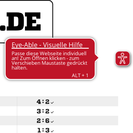

:


:


:


:
