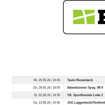
  |

Teuto Riesenbeck
  |

Ibbenbürener Spvg. 08 II
  |

VfL Sportfreunde Lotte 2
  |

JSG Laggenbeck/​Tecklenb