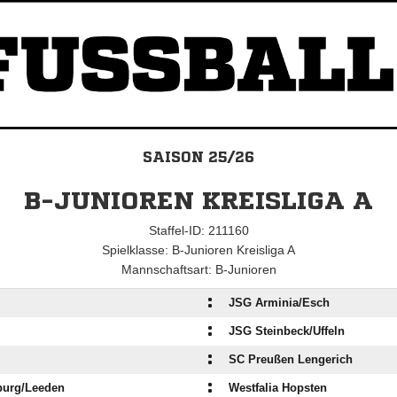
SAISON 25/26
B-JUNIOREN KREISLIGA A
Staffel-ID: 211160
Spielklasse: B-Junioren Kreisliga A
Mannschaftsart: B-Junioren
:
JSG Arminia/​Esch
:
JSG Steinbeck/​Uffeln
:
SC Preußen Lengerich
:
urg/​Leeden
Westfalia Hopsten