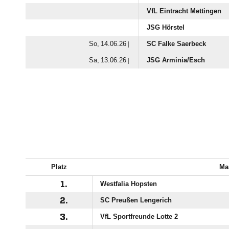
VfL Eintracht Mettingen
JSG Hörstel
  |
SC Falke Saerbeck
  |
JSG Arminia/​Esch
Platz
Ma
1.
Westfalia Hopsten
2.
SC Preußen Lengerich
3.
VfL Sportfreunde Lotte 2