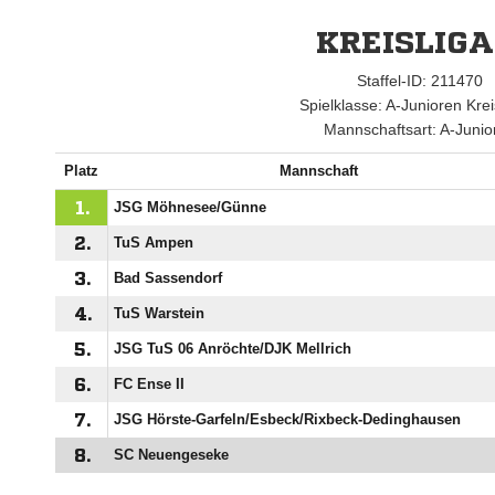
KREISLIGA
Staffel-ID: 211470
Spielklasse: A-Junioren Krei
Mannschaftsart: A-Junio
Platz
Mannschaft
1.
JSG Möhnesee/​Günne
2.
TuS Ampen
3.
Bad Sassendorf
4.
TuS Warstein
5.
JSG TuS 06 Anröchte/​DJK Mellrich
6.
FC Ense II
7.
JSG Hörste-Garfeln/​Esbeck/​Rixbeck-Dedinghausen
8.
SC Neuengeseke