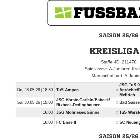
SAISON 25/26
KREISLIGA
Staffel-ID: 211470
Spielklasse: A-Junioren Krei
Mannschaftsart: A-Junio
JSG TuS 0
  |

TuS Ampen
:
Anröchte/​
Mellrich
JSG Hörste-Garfeln/​Esbeck/​
  |

:
Bad Sasse
Rixbeck-Dedinghausen

JSG Möhnesee/​Günne
:
TuS Warst

FC Ense II
:
SC Neuen
SAISON 25/26