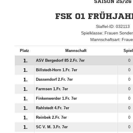
SAISON 25/26
FSK 01 FRÜHJAH
Staffel-ID: 032113
Spielklasse: Frauen Sonder
Mannschaftsart: Frau
Platz
Mannschaft
Spiel
1.
ASV Bergedorf 85 2.Fr. 7er
0
1.
Billstedt-Horn 1.Fr. 7er
0
1.
Dassendorf 2.Fr. 7er
0
1.
Farmsen 1.Fr. 7er
0
1.
Finkenwerder 1.Fr. 7er
0
1.
Rahlstedt 4.Fr. 7er
0
1.
Reinbek 2.Fr. 7er
0
1.
SC V. M. 3.Fr. 7er
0