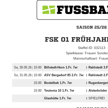
SAISON 25/26
FSK 01 FRÜHJAH
Staffel-ID: 032113
Spielklasse: Frauen Sonder
Mannschaftsart: Frau
  |

Billstedt-Horn 1.Fr. 7er
:
Rahlstedt 3.F
  |

ASV Bergedorf 85 2.Fr. 7er
:
Rahlstedt 2.F

Bostelbek 1.Fr. 7er
:
Rugenbergen 

Teutonia 10 1.Fr. 7er
:
Alsterbrüder 
Glashütte 1.Fr. 7er
:
SPIELFREI