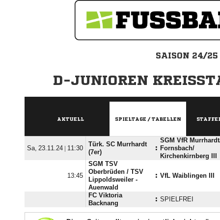
SAISON 24/25
D-JUNIOREN KREISSTA
AKTUELL
SPIELTAGE / TABELLEN
STAFFE
SGM VfR Murrhardt/
Türk. SC Murrhardt
  |

:
Fornsbach/​
(7er)
Kirchenkirnberg III
SGM TSV
Oberbrüden /​ TSV

:
VfL Waiblingen III
Lippoldsweiler -
Auenwald
FC Viktoria
:
SPIELFREI
Backnang