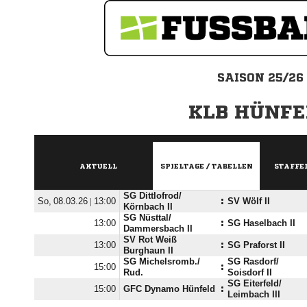
SAISON 25/26
KLB HÜNFE
AKTUELL
SPIELTAGE / TABELLEN
STAFFE
SG Dittlofrod/​
  |

:
SV Wölf II
Körnbach II
SG Nüsttal/​

:
SG Haselbach II
Dammersbach II
SV Rot Weiß

:
SG Praforst II
Burghaun II
SG Michelsromb./​
SG Rasdorf/​

:
Rud.
Soisdorf II
SG Eiterfeld/​

GFC Dynamo Hünfeld
:
Leimbach III