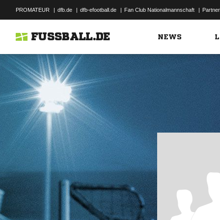
PROMATEUR
|
dfb.de
|
dfb-efootball.de
|
Fan Club Nationalmannschaft
|
Partner
FUSSBALL.DE
NEWS
L