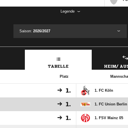
Legende
Saison:
2026/2027
TABELLE
HEIM/ A
Platz
Mannscha
1.
1. FC Köln
1.
1. FC Union Berlin
1.
1. FSV Mainz 05