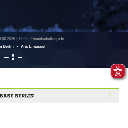
9.08.2026
|
17:00 | Freundschaftsspiele
-
n Berlin
Aris Limassol
:


BASE BERLIN