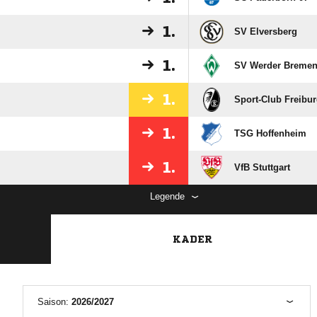
1.
SV Elversberg
1.
SV Werder Breme
1.
Sport-Club Freibu
1.
TSG Hoffenheim
1.
VfB Stuttgart
Legende
KADER
Saison:
2026/2027