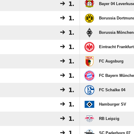
1.
Bayer 04 Leverkus
1.
Borussia Dortmun
1.
Borussia Mönchen
1.
Eintracht Frankfurt
1.
FC Augsburg
1.
FC Bayern Münch
1.
FC Schalke 04
1.
Hamburger SV
1.
RB Leipzig
1.
SC Paderborn 07