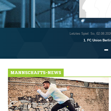
Letztes Spiel: So, 02.08.202
1. FC Union Berli

MANNSCHAFTS-NEWS