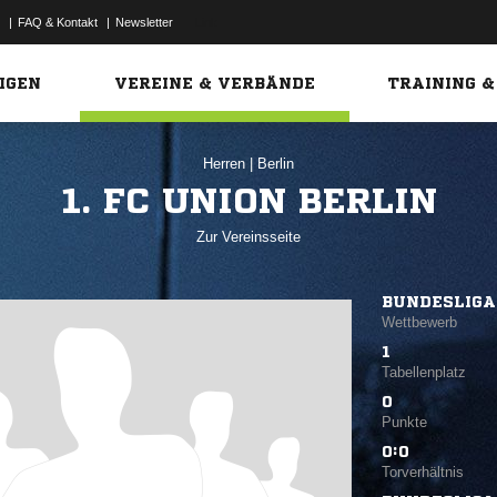
|
FAQ & Kontakt
|
Newsletter
Link
IGEN
VEREINE & VERBÄNDE
TRAINING &
Herren
|
Berlin
1. FC UNION BERLIN
Zur Vereinsseite
BUNDESLIGA
Wettbewerb
1
Tabellenplatz
0
Punkte
0:0
Torverhältnis