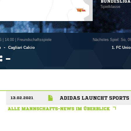
BUNDESLIGA
Spielklasse
6
|
14:00 | Freundschaftsspiele
Nächstes Spiel: So, 0
-
n
Cagliari Calcio
1. FC Unio
:

ADIDAS LAUNCHT SPORTS 
13.02.2021
ALLE MANNSCHAFTS-NEWS IM ÜBERBLICK