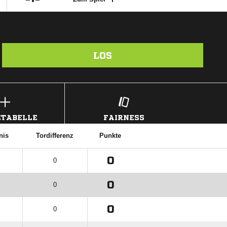
LOS
TABELLE
FAIRNESS
nis
Tordifferenz
Punkte
0
0
0
0
0
0