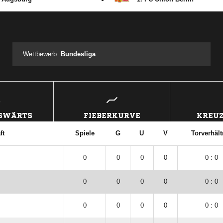
ANZEIGE
Wettbewerb:
Bundesliga
USWÄRTS
FIEBERKURVE
KREUZ
ft
Spiele
G
U
V
Torverhält
0
0
0
0
0 : 0
0
0
0
0
0 : 0
0
0
0
0
0 : 0