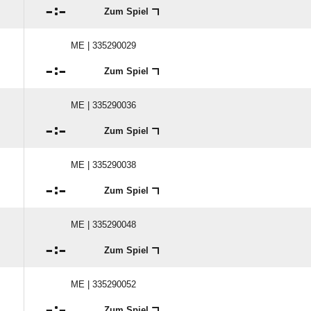

:

Zum Spiel
ME | 335290029

:

Zum Spiel
ME | 335290036

:

Zum Spiel
ME | 335290038

:

Zum Spiel
ME | 335290048

:

Zum Spiel
ME | 335290052

:

Zum Spiel