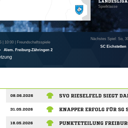
LANDESLIGA
Spielklasse
Nächstes Spiel: So, 3
6
|
10:00 | Freundschaftsspiele
SC Eichstetten
-
Alem. Freiburg-Zähringen 2
tzung
SVO RIESELFELD SIEGT D
08.06.2026
KNAPPER ERFOLG FÜR SG
31.05.2026
PUNKTETEILUNG FREIBUR
18.05.2026