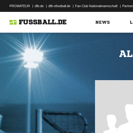
PROMATEUR
|
dfb.de
|
dfb-efootball.de
|
Fan Club Nationalmannschaft
|
Partner
FUSSBALL.DE
NEWS
L
AL