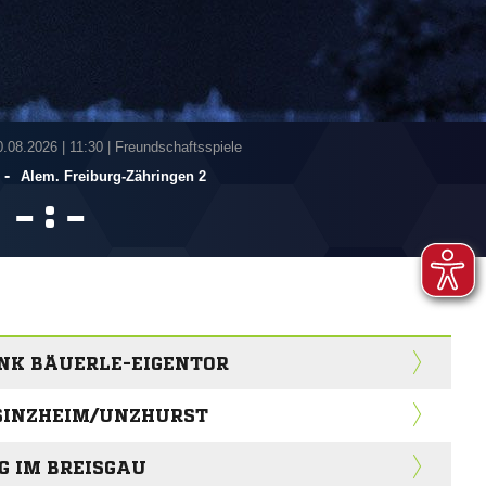
0.08.2026
|
11:30 | Freundschaftsspiele
-
Alem. Freiburg-Zähringen 2
:


ANK BÄUERLE-EIGENTOR
 SINZHEIM/UNZHURST
G IM BREISGAU