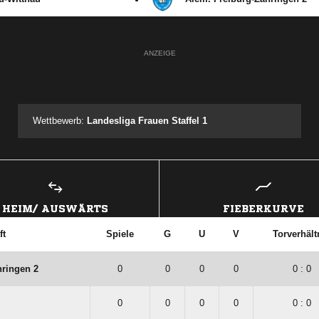
ANZEIGE
Wettbewerb:
Landesliga Frauen Staffel 1
HEIM/ AUSWÄRTS
FIEBERKURVE
ft
Spiele
G
U
V
Torverhält
hringen 2
0
0
0
0
0 : 0
0
0
0
0
0 : 0