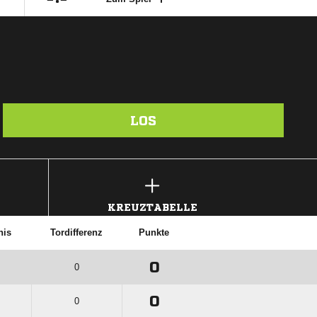
LOS
KREUZTABELLE
nis
Tordifferenz
Punkte
0
0
0
0