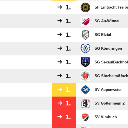
1.
SF Eintracht Freib
1.
SG Au-Wittnau
1.
SG Elztal
1.
SG Köndringen
1.
SG Sexau/​Buchho
1.
SG Sinzheim/​Unzh
1.
SV Appenweier
1.
SV Gottenheim 2
1.
SV Vimbuch