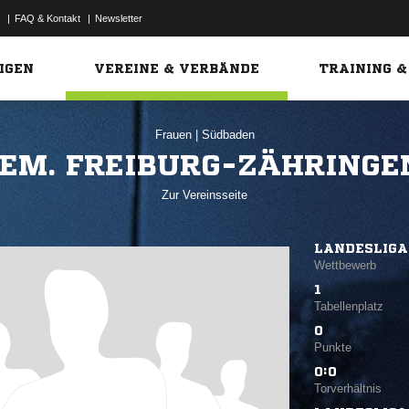
|
FAQ & Kontakt
|
Newsletter
Link
IGEN
VEREINE & VERBÄNDE
TRAINING &
Frauen
|
Südbaden
EM. FREIBURG-ZÄHRINGE
Zur Vereinsseite
LANDESLIGA
Wettbewerb
1
Tabellenplatz
0
Punkte
0:0
Torverhältnis