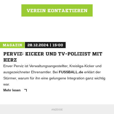
VEREIN KONTAKTIEREN
Nachricht an Anadolu- Türkspor 77/88 e.V.
MAGAZIN
28.12.2024 | 15:00
PERVIZ: KICKER UND TV-POLIZIST MIT
HERZ
Enver Perviz ist Verwaltungsangestellter, Kreisliga-Kicker und
ausgezeichneter Ehrenamtler. Bei
FUSSBALL.de
erklärt der
Stürmer, warum für ihn eine gelungene Integration ganz wichtig
war.
Mehr lesen
ANZEIGE