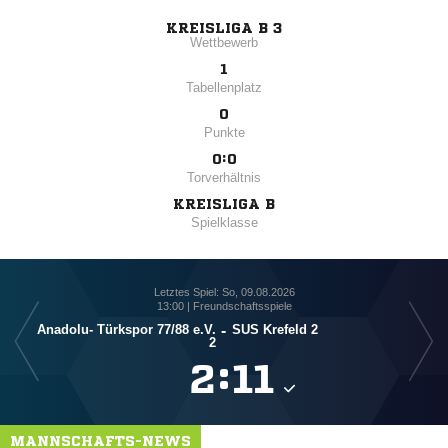
KREISLIGA B 3
Wettbewerb
1
Tabellenplatz
0
Punkte
0:0
Torverhältnis
KREISLIGA B
Spielklasse
Letztes Spiel: So, 09.08.2026
13:00 | Freundschaftsspiele
Anadolu- Türkspor 77/​88 e.V.
-
SUS Krefeld 2
Anado
2

:

MANNSCHAFTS-NEWS