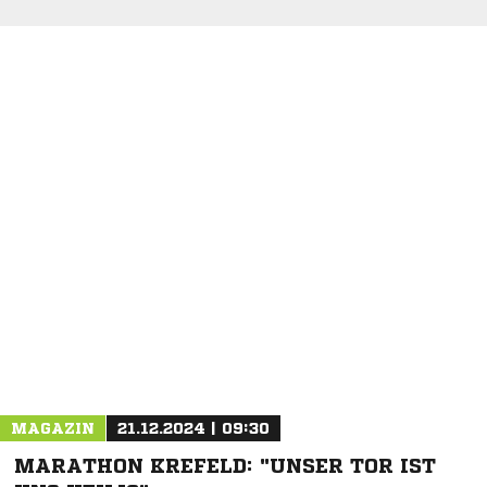
NACHRICHT SENDEN
* Pflichtfelder
MAGAZIN
21.12.2024 | 09:30
MARATHON KREFELD: "UNSER TOR IST