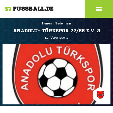
FUSSBALL.DE
Herren
|
Niederrhein
ANADOLU- TÜRKSPOR 77/88 E.V. 2
Zur Vereinsseite