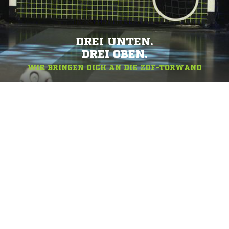
DREI UNTEN.
DREI OBEN.
WIR BRINGEN DICH AN DIE ZDF-TORWAND