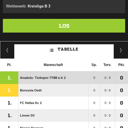
Wettbewerb:
Kreisliga B 3
LOS
TABELLE
Pl.
Mannschaft
Sp.
Torv.
Pkt.
1.
0
Anadolu- Türkspor 77/​88 e.V. 2
0
0 : 0
1.
0
Borussia Oedt
0
0 : 0
1.
0
FC Hellas Kr. 2
0
0 : 0
1.
0
Linner SV
0
0 : 0