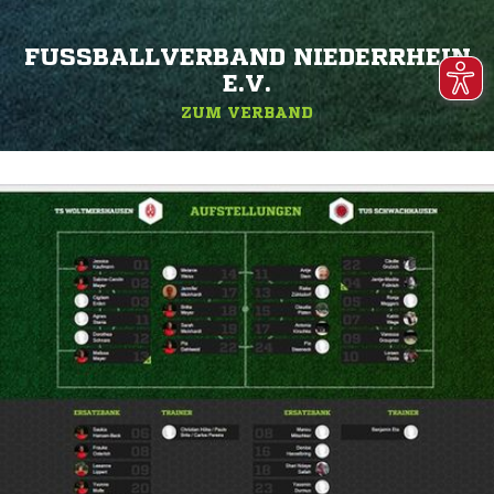
FUSSBALLVERBAND NIEDERRHEIN E
.V.
ZUM VERBAND