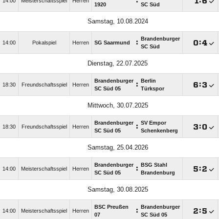
:

:

14:00
Meisterschaftsspiel
Herren
1920
SC Süd
Samstag, 10.08.2024
Brandenburger
:

:

14:00
Pokalspiel
Herren
SG Saarmund
SC Süd
Dienstag, 22.07.2025
Brandenburger
Berlin
:

:

18:30
Freundschaftsspiel
Herren
SC Süd 05
Türkspor
Mittwoch, 30.07.2025
Brandenburger
SV Empor
:

:

18:30
Freundschaftsspiel
Herren
SC Süd 05
Schenkenberg
Samstag, 25.04.2026
Brandenburger
BSG Stahl
:

:

14:00
Meisterschaftsspiel
Herren
SC Süd 05
Brandenburg
Samstag, 30.08.2025
BSC Preußen
Brandenburger
:

:

14:00
Meisterschaftsspiel
Herren
07
SC Süd 05