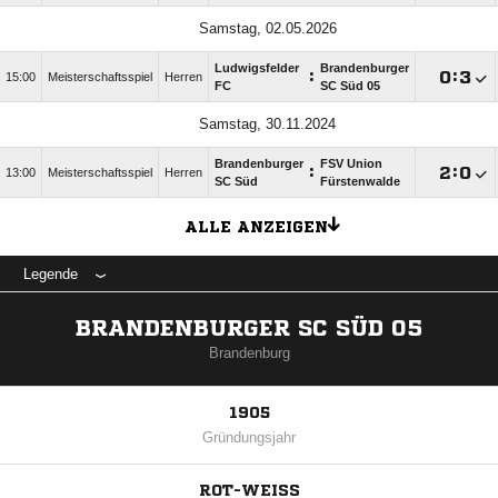
Samstag, 02.05.2026
Ludwigsfelder
Brandenburger
:

:

15:00
Meisterschaftsspiel
Herren
FC
SC Süd 05
Samstag, 30.11.2024
Brandenburger
FSV Union
:

:

13:00
Meisterschaftsspiel
Herren
SC Süd
Fürstenwalde
ALLE ANZEIGEN
Legende
BRANDENBURGER SC SÜD 05
Brandenburg
1905
Gründungsjahr
ROT-WEISS