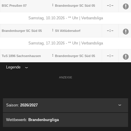
:

:

BSC Preußen 07
Brandenburger SC Süd 05
Samstag, 10.10.2026 - ** Uhr | Verbandsliga
:

:

Brandenburger SC Süd 05
SV Altlüdersdorf
Samstag, 17.10.2026 - ** Uhr | Verbandsliga
:

:

TuS 1896 Sachsenhausen
Brandenburger SC Süd 05
Legende
ANZEIGE
Saison:
2026/2027
Wettbewerb:
Brandenburgliga