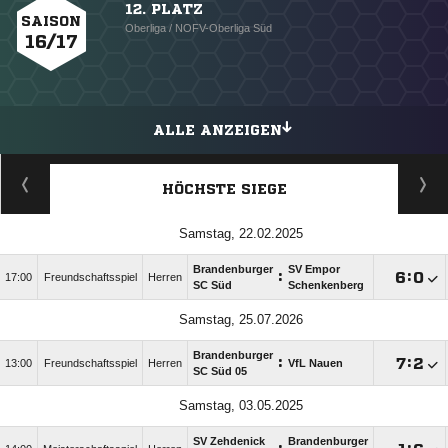
12. PLATZ
SAISON
Oberliga / NOFV-Oberliga Süd
16/17
ALLE ANZEIGEN
HÖCHSTE SIEGE
Samstag, 22.02.2025
Brandenburger
SV Empor
:

:

17:00
Freundschaftsspiel
Herren
SC Süd
Schenkenberg
Samstag, 25.07.2026
Brandenburger
:

:

13:00
Freundschaftsspiel
Herren
VfL Nauen
SC Süd 05
Samstag, 03.05.2025
SV Zehdenick
Brandenburger