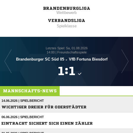
BRANDENBURGLIGA
Wettbewerb
VERBANDSLIGA
Spielklasse
Letztes Spiel: Sa, 01.08.2026
14:00 | Freundschaftsspiele
Brandenburger SC Süd 05
-
VfB Fortuna Biesdorf
Br

:

MANNSCHAFTS-NEWS
14.06.2026 | SPIELBERICHT
WICHTIGER DREIER FÜR ODERSTÄDTER
06.06.2026 | SPIELBERICHT
EINTRACHT SICHERT SICH EINEN ZÄHLER