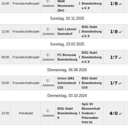
C-
Weiß
:

:

10:00
Freundschaftsspiel
Brandenburg
Junioren
Wusterwitz
e.V. II
(9er)
Sonntag, 02.11.2025
BSG Stahl
C-
SpG Lehnin/​
:

:

11:00
Freundschaftsspiel
Brandenburg
Junioren
Damsdorf
e.V. II
Sonntag, 23.02.2025
BSG Stahl
C-
FC Borussia
:

:

09:00
Freundschaftsspiel
Brandenburg
Junioren
Brandenburg
e.V. II
Donnerstag, 06.08.2026
Union 1861
BSG Stahl
C-
:

:

18:00
Freundschaftsspiel
Schönebeck
Brandenburg
Junioren
U15
U14
Donnerstag, 03.10.2024
SpG SV
BSG Stahl
Blumenthal/​
C-
:

:

10:30
Pokalspiel
Brandenburg
Grabow /​
Junioren
II
Pritzwalker
FHV 03