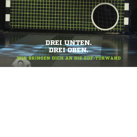
DREI UNTEN.
DREI OBEN.
WIR BRINGEN DICH AN DIE ZDF-TORWAND