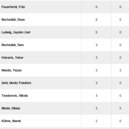
 
6
0
 
6
0
  
5
0
 
3
0
 
3
0
 
3
2
  
3
0
 
3
0
 
2
0
 
2
0