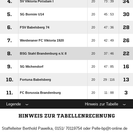
4.
34
SV Viktoria Potsdam I
20
73 : 39
5.
30
SG Bornim U14
20
45 : 53
6.
28
FSV Babelsberg 74
20
47 : 36
7.
26
Werderaner FC Viktoria 1920
20
42 : 49
8.
22
BSG Stahl Brandenburg e.V. II
20
37 : 46
9.
16
SG Michendorf
20
47 : 85
10.
13
Fortuna Babelsberg
20
29 : 116
11.
3
FC Borussia Brandenburg
20
11 : 88
Legende
Hinweis zur Tabelle
HINWEIS ZUR TABELLENRECHNUNG
Staffelleiter Berthold Pawelka, 0151/ 70119754 oder Pelle-bp@t-online.de