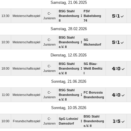
Samstag, 21.06.2025
BSG Stahl
FSV
C-
:

:

13:30
Meisterschaftsspiel
Brandenburg
Babelsberg
Junioren
II
74
Samstag, 28.02.2026
BSG Stahl
C-
SG
:

:

10:30
Meisterschaftsspiel
Brandenburg
Junioren
Michendorf
e.V. II
Dienstag, 12.05.2026
BSG Stahl
SG Blau-
C-
:

:

18:00
Meisterschaftsspiel
Brandenburg
Weiß Beelitz
Junioren
e.V. II
I
Sonntag, 21.06.2026
BSG Stahl
C-
FC Borussia
:

:

11:00
Meisterschaftsspiel
Brandenburg
Junioren
Brandenburg
e.V. II
Sonntag, 10.05.2026
BSG Stahl
C-
SpG Lehnin/​
:

:

10:00
Freundschaftsspiel
Brandenburg
Junioren
Damsdorf
e.V. II