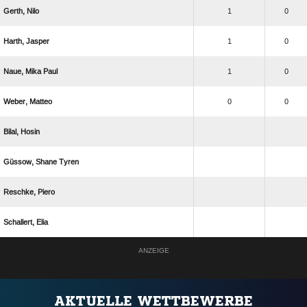
 
1
0
 
1
0
  
1
0
 
0
0
 
  
 
 
ANZEIGE
AKTUELLE WETTBEWERBE