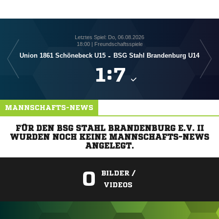
Letztes Spiel: Do, 06.08.2026
18:00 | Freundschaftsspiele
Union 1861 Schönebeck U15
-
BSG Stahl Brandenburg U14

:

MANNSCHAFTS-NEWS
FÜR DEN BSG STAHL BRANDENBURG E.V. II
WURDEN NOCH KEINE MANNSCHAFTS-NEWS
ANGELEGT.
0
BILDER /
VIDEOS