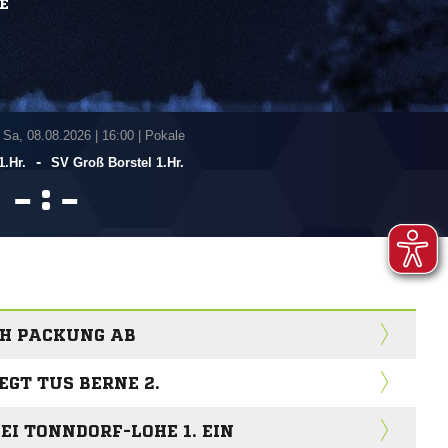
E
 Sa, 08.08.2026
|
16:00 | Pokale
-
.Hr.
SV Groß Borstel 1.Hr.
:


CH PACKUNG AB
EGT TUS BERNE 2.
EI TONNDORF-LOHE 1. EIN