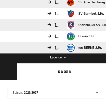
1.
SV Alter Teichweg 
1.
SV Barmbek 1.Hr.
1.
Störtebeker SV 1.H
1.
Urania 3.Hr.
1.
tus BERNE 2.Hr.
Legende
KADER
Saison:
2026/2027