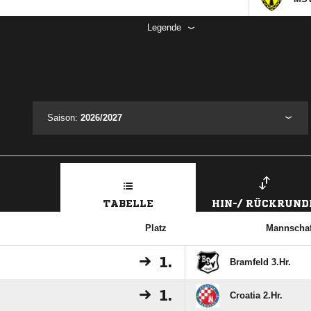
Legende
Saison:
2026/2027
TABELLE
HIN-/ RÜCKRUND
Platz
Mannschaf
1.
Bramfeld 3.Hr.
1.
Croatia 2.Hr.