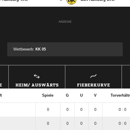
ANZEIGE
Wettbewerb:
KK 05
E
HEIM/ AUSWÄRTS
FIEBERKURVE
t
Spiele
G
U
V
Torverhält
0
0
0
0
0 : 0
0
0
0
0
0 : 0