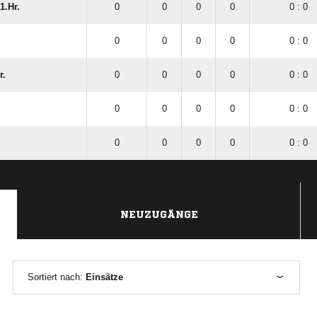
1.Hr.
0
0
0
0
0 : 0
0
0
0
0
0 : 0
r.
0
0
0
0
0 : 0
0
0
0
0
0 : 0
0
0
0
0
0 : 0
NEUZUGÄNGE
Sortiert nach:
Einsätze