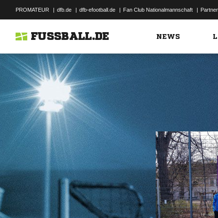
PROMATEUR
|
dfb.de
|
dfb-efootball.de
|
Fan Club Nationalmannschaft
|
Partner
FUSSBALL.DE
NEWS
L