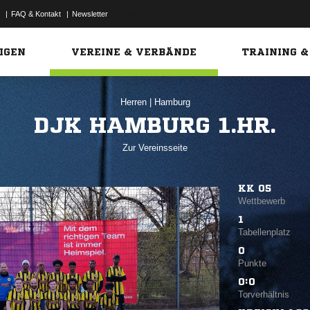
|
FAQ & Kontakt
|
Newsletter
Link
IGEN
VEREINE & VERBÄNDE
TRAINING &
Herren
|
Hamburg
DJK HAMBURG 1.HR.
Zur Vereinsseite
KK 05
Wettbewerb
1
Tabellenplatz
0
Punkte
0:0
Torverhältnis