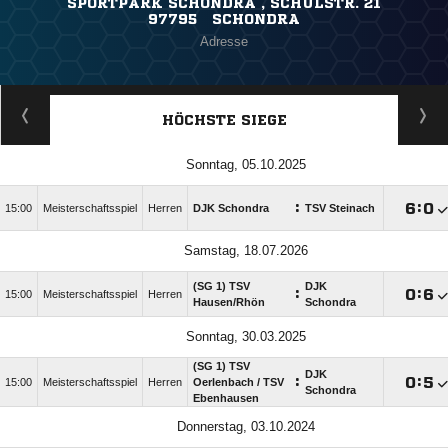
SPORTPARK SCHONDRA , SCHULSTR. 21
97795 SCHONDRA
Adresse
HÖCHSTE SIEGE
Sonntag, 05.10.2025
:

:

15:00
Meisterschaftsspiel
Herren
DJK Schondra
TSV Steinach
Samstag, 18.07.2026
(SG 1) TSV
DJK
:

:

15:00
Meisterschaftsspiel
Herren
Hausen/​Rhön
Schondra
Sonntag, 30.03.2025
(SG 1) TSV
DJK
:

:

15:00
Meisterschaftsspiel
Herren
Oerlenbach /​ TSV
Schondra
Ebenhausen
Donnerstag, 03.10.2024