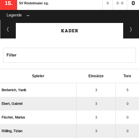
15.
0
SV Rödelmaier zg.
0
0 : 0
Legende
KADER
Filter
Spieler
Einsätze
Tore
 
3
5
 
3
0
 
3
0
 
3
0