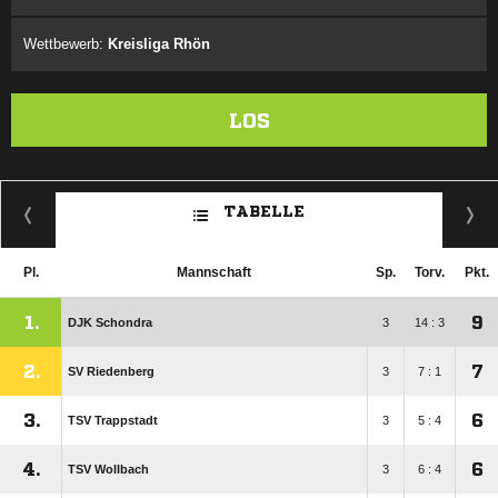
Wettbewerb:
Kreisliga Rhön
LOS
TABELLE
Pl.
Mannschaft
Sp.
Torv.
Pkt.
1.
9
DJK Schondra
3
14 : 3
2.
7
SV Riedenberg
3
7 : 1
3.
6
TSV Trappstadt
3
5 : 4
4.
6
TSV Wollbach
3
6 : 4