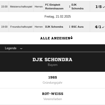
FC Einigkeit
DJK
:

:

15:00
Meisterschaftsspiel
Herren
Rottershausen
Schondra
Freitag, 21.02.2025
:

:

19:00
Freundschaftsspiel
Herren
DJK Schondra
BSC Aura
ALLE ANZEIGEN
Legende
DJK SCHONDRA
Bayern
1965
Gründungsjahr
ROT-WEISS
Vereinsfarben