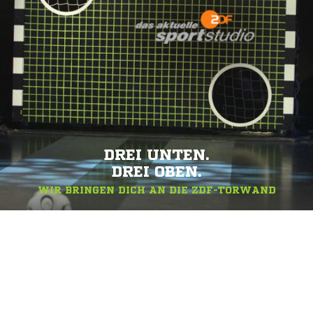
DREI UNTEN.
DREI OBEN.
WIR BRINGEN DICH AN DIE ZDF-TORWAND