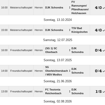
FV
Rannungen/​
:

:

16:00
Meisterschaftsspiel
Herren
DJK Schondra
Pfändhausen/​
Holzhausen
Sonntag, 13.10.2024
TSV Bad
:

:

15:00
Meisterschaftsspiel
Herren
DJK Schondra
Königshofen
Samstag, 12.07.2025
(SG 1) SC
DJK
:

:

16:00
Freundschaftsspiel
Herren
Oberbach
Schondra
Sonntag, 13.07.2025
SG
DJK
:

:

14:00
Freundschaftsspiel
Herren
Oberleichtersbach
Schondra
/​ MSV Modlos
Sonntag, 21.06.2026
FC Teutonia
DJK
:

:

13:00
Freundschaftsspiel
Herren
Reichenbach
Schondra
Sonntag, 02.08.2026