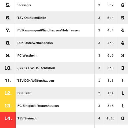
5.
6
SV Garitz
3
5 : 2
6.
5
TSV Ostheim/​Rhön
3
5 : 4
7.
4
FV Rannungen/​Pfändhausen/​Holzhausen
3
4 : 4
8.
4
DJK Unterweißenbrunn
3
4 : 6
9.
3
FC Westheim
3
6 : 5
10.
3
(SG 1) TSV Hausen/​Rhön
3
3 : 9
11.
1
TSV-DJK Wülfershausen
1
3 : 3
12.
1
DJK Salz
2
1 : 4
13.
1
FC Einigkeit Rottershausen
3
3 : 8
14.
0
TSV Steinach
4
1 : 10