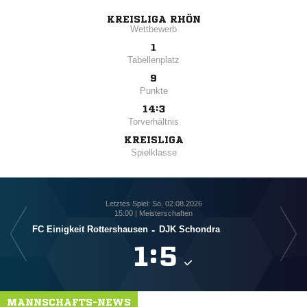
KREISLIGA RHÖN
Wettbewerb
1
Tabellenplatz
9
Punkte
14:3
Torverhältnis
KREISLIGA
Spielklasse
Letztes Spiel: So, 02.08.2026
15:00 | Meisterschaften
FC Einigkeit Rottershausen
-
DJK Schondra

:

MANNSCHAFTS-NEWS