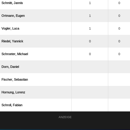
 
1
0
 
1
0
 
1
0
 
0
0
 
0
0
 
 
 
 
ANZEIGE