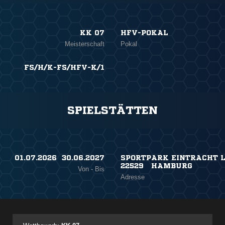
KK 07
HFV-POKAL
Meisterschaft
Pokal
FS/H/K-FS/HFV-K/1
SPIELSTÄTTEN
01.07.2026 ​ 30.06.2027
SPORTPARK EINTRACHT L
22529 HAMBURG
Von - Bis
Adresse