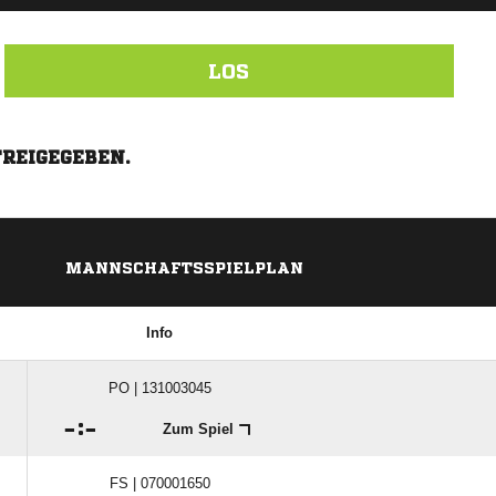
LOS
FREIGEGEBEN.
MANNSCHAFTSSPIELPLAN
Info
PO | 131003045

:

Zum Spiel
FS | 070001650