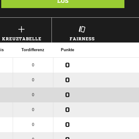
LOS
KREUZTABELLE
FAIRNESS
is
Tordifferenz
Punkte
0
0
0
0
0
0
0
0
0
0