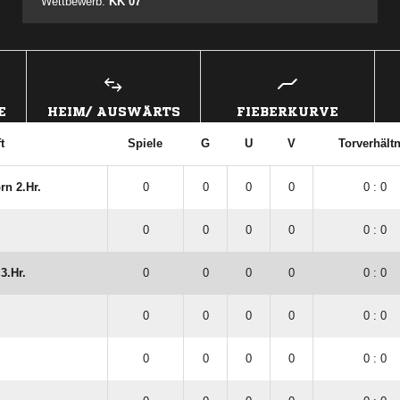
Wettbewerb:
KK 07
E
HEIM/ AUSWÄRTS
FIEBERKURVE
t
Spiele
G
U
V
Torverhältn
rn 2.Hr.
0
0
0
0
0 : 0
0
0
0
0
0 : 0
3.Hr.
0
0
0
0
0 : 0
0
0
0
0
0 : 0
0
0
0
0
0 : 0