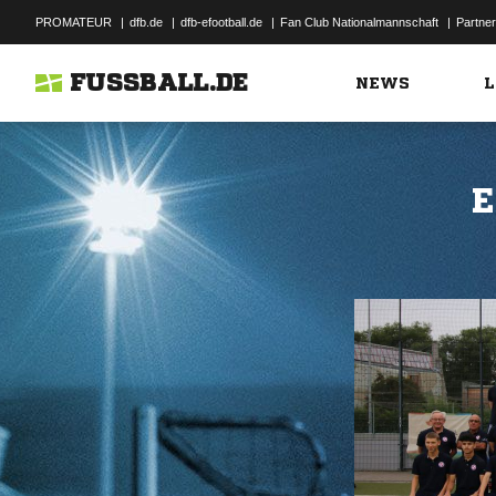
PROMATEUR
|
dfb.de
|
dfb-efootball.de
|
Fan Club Nationalmannschaft
|
Partner
FUSSBALL.DE
NEWS
L
E