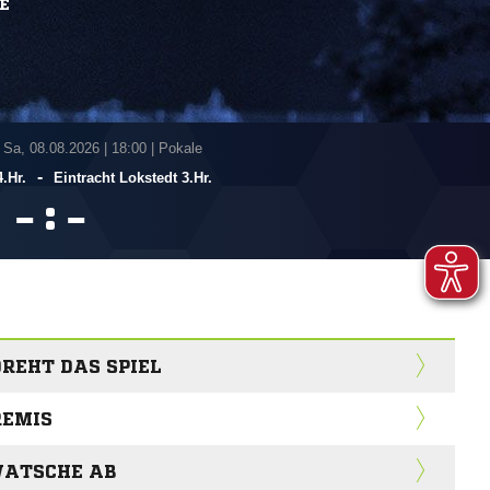
E
 Sa, 08.08.2026
|
18:00 | Pokale
-
.Hr.
Eintracht Lokstedt 3.Hr.
:


DREHT DAS SPIEL
REMIS
WATSCHE AB