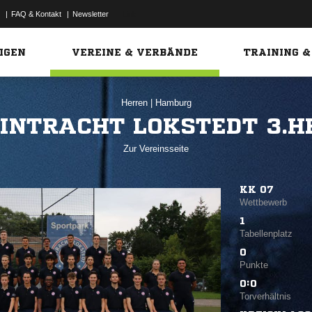
|
FAQ & Kontakt
|
Newsletter
Link
IGEN
VEREINE & VERBÄNDE
TRAINING &
Herren
|
Hamburg
INTRACHT LOKSTEDT 3.H
Zur Vereinsseite
KK 07
Wettbewerb
1
Tabellenplatz
0
Punkte
0:0
Torverhältnis