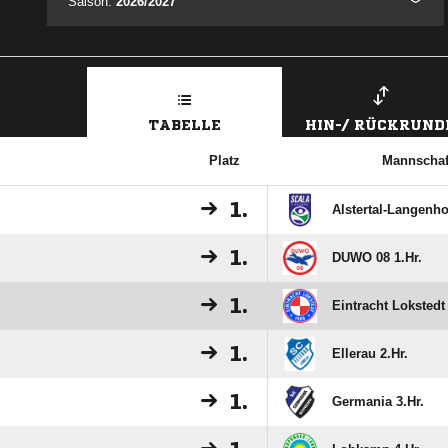
Saison:
2026/2027
TABELLE
HIN-/ RÜCKRUND
Platz
Mannschaf
1.
Alstertal-Langenho
1.
DUWO 08 1.Hr.
1.
Eintracht Lokstedt 
1.
Ellerau 2.Hr.
1.
Germania 3.Hr.