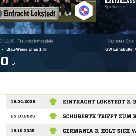
KREISKLASS
Spielklasse
6
|
11:30 | Freundschaftsspiele
Nächstes Spiel:
-
Blau-Weiss Ellas 1.Hr.
GW Eimsbüttel 4

EINTRACHT LOKSTEDT 3. 
19.04.2026
SCHUBERTH TRIFFT ZUM 
25.10.2025
GERMANIA 3. HOLT SICH 
18.10.2025