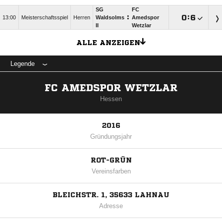
SG
FC
:

:

13:00
Meisterschaftsspiel
Herren
Waldsolms
Amedspor
II
Wetzlar
ALLE ANZEIGEN
Legende
FC AMEDSPOR WETZLAR
Hessen
2016
Gründungsjahr
ROT-GRÜN
Vereinsfarben
BLEICHSTR. 1, 35633 LAHNAU
Adresse