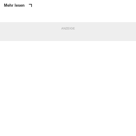
Mehr lesen
ANZEIGE
NACHRICHT SENDEN
* Pflichtfelder