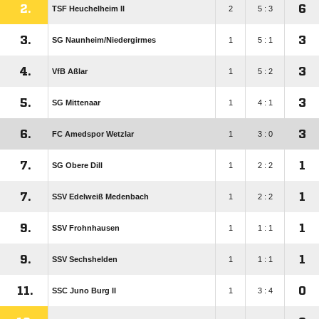
2.
6
TSF Heuchelheim II
2
5 : 3
3.
3
SG Naunheim/​Niedergirmes
1
5 : 1
4.
3
VfB Aßlar
1
5 : 2
5.
3
SG Mittenaar
1
4 : 1
6.
3
FC Amedspor Wetzlar
1
3 : 0
7.
1
SG Obere Dill
1
2 : 2
7.
1
SSV Edelweiß Medenbach
1
2 : 2
9.
1
SSV Frohnhausen
1
1 : 1
9.
1
SSV Sechshelden
1
1 : 1
11.
0
SSC Juno Burg II
1
3 : 4