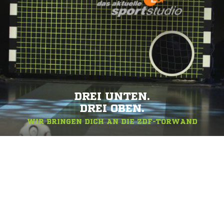
DREI UNTEN.
DREI OBEN.
WIR BRINGEN DICH AN DIE ZDF-TORWAND