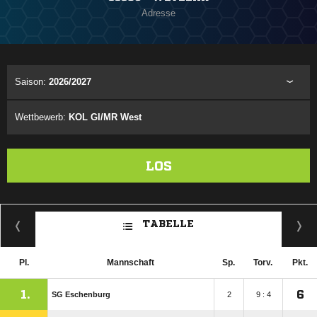
Adresse
Saison:
2026/2027
Wettbewerb:
KOL GI/MR West
LOS
TABELLE
Pl.
Mannschaft
Sp.
Torv.
Pkt.
1.
6
SG Eschenburg
2
9 : 4