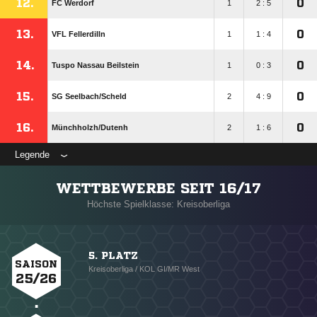
12.
0
FC Werdorf
1
2 : 5
13.
0
VFL Fellerdilln
1
1 : 4
14.
0
Tuspo Nassau Beilstein
1
0 : 3
15.
0
SG Seelbach/​Scheld
2
4 : 9
16.
0
Münchholzh/​Dutenh
2
1 : 6
Legende
WETTBEWERBE SEIT 16/17
Höchste Spielklasse: Kreisoberliga
5. PLATZ
SAISON
Kreisoberliga / KOL GI/MR West
25/26