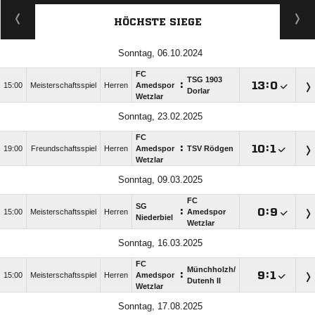
HÖCHSTE SIEGE
Sonntag, 06.10.2024
FC
TSG 1903
:

:

15:00
Meisterschaftsspiel
Herren
Amedspor
Dorlar
Wetzlar
Sonntag, 23.02.2025
FC
:

:

19:00
Freundschaftsspiel
Herren
Amedspor
TSV Rödgen
Wetzlar
Sonntag, 09.03.2025
FC
SG
:

:

15:00
Meisterschaftsspiel
Herren
Amedspor
Niederbiel
Wetzlar
Sonntag, 16.03.2025
FC
Münchholzh/​
:

:

15:00
Meisterschaftsspiel
Herren
Amedspor
Dutenh II
Wetzlar
Sonntag, 17.08.2025