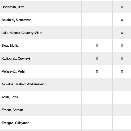
 
1
0
 
1
0
   
1
0
 
0
0
 
0
0
 
0
0
  
 
 
 