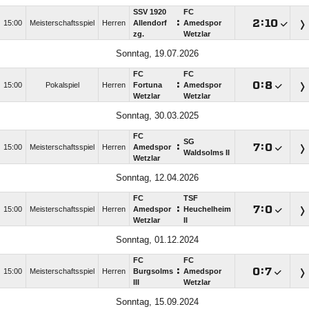
SSV 1920
FC
:

:

15:00
Meisterschaftsspiel
Herren
Allendorf
Amedspor
zg.
Wetzlar
Sonntag, 19.07.2026
FC
FC
:

:

15:00
Pokalspiel
Herren
Fortuna
Amedspor
Wetzlar
Wetzlar
Sonntag, 30.03.2025
FC
SG
:

:

15:00
Meisterschaftsspiel
Herren
Amedspor
Waldsolms II
Wetzlar
Sonntag, 12.04.2026
FC
TSF
:

:

15:00
Meisterschaftsspiel
Herren
Amedspor
Heuchelheim
Wetzlar
II
Sonntag, 01.12.2024
FC
FC
:

:

15:00
Meisterschaftsspiel
Herren
Burgsolms
Amedspor
III
Wetzlar
Sonntag, 15.09.2024