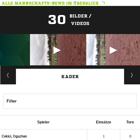
ALLE MANNSCHAFTS-NEWS IM ÜBERBLICK
30
BILDER /
VIDEOS
ANZEIGE
KADER
Filter
Spieler
Einsätze
Tore
 
1
0