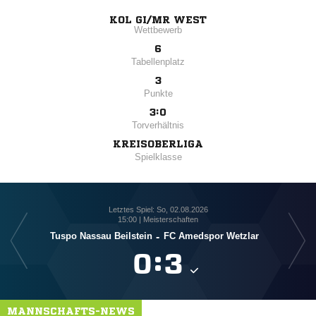
KOL GI/MR WEST
Wettbewerb
6
Tabellenplatz
3
Punkte
3:0
Torverhältnis
KREISOBERLIGA
Spielklasse
Letztes Spiel: So, 02.08.2026
15:00 | Meisterschaften
Tuspo Nassau Beilstein
-
FC Amedspor Wetzlar

:

MANNSCHAFTS-NEWS