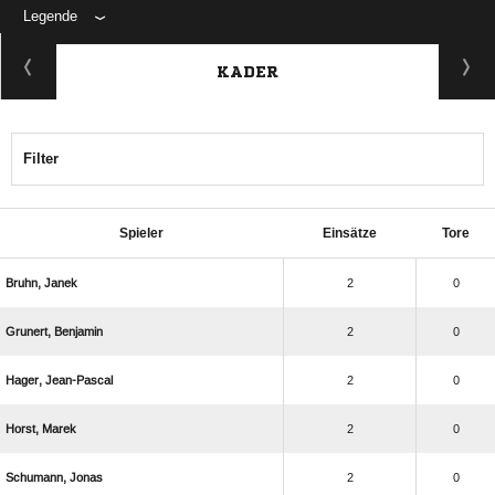
Legende
KADER
Filter
Spieler
Einsätze
Tore
 
2
0
 
2
0
 
2
0
 
2
0
 
2
0