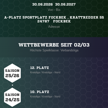
30.06.2026 ​ 30.06.2027
Von - Bis
A-PLATZ SPORTPLATZ FOCKBEK , KRATTREDDER 55
24787 FOCKBEK
Adresse
WETTBEWERBE SEIT 02/03
Höchste Spielklasse: Verbandsliga
12. PLATZ
SAISON
Kreisliga / Kreisliga - Nord
25/26
10. PLATZ
SAISON
Kreisliga / Kreisliga - Nord
24/25