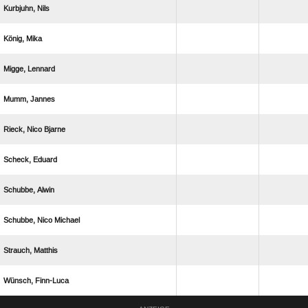
 
 
 
 
  
 
 
  
 
 