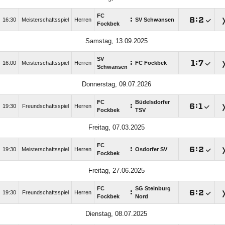
FC
:

:

16:30
Meisterschaftsspiel
Herren
SV Schwansen
Fockbek
Samstag, 13.09.2025
SV
:

:

16:00
Meisterschaftsspiel
Herren
FC Fockbek
Schwansen
Donnerstag, 09.07.2026
FC
Büdelsdorfer
:

:

19:30
Freundschaftsspiel
Herren
Fockbek
TSV
Freitag, 07.03.2025
FC
:

:

19:30
Meisterschaftsspiel
Herren
Osdorfer SV
Fockbek
Freitag, 27.06.2025
FC
SG Steinburg
:

:

19:30
Freundschaftsspiel
Herren
Fockbek
Nord
Dienstag, 08.07.2025