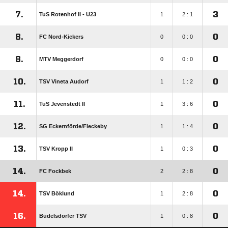
7.
3
TuS Rotenhof II - U23
1
2 : 1
8.
0
FC Nord-Kickers
0
0 : 0
8.
0
MTV Meggerdorf
0
0 : 0
10.
0
TSV Vineta Audorf
1
1 : 2
11.
0
TuS Jevenstedt II
1
3 : 6
12.
0
SG Eckernförde/​Fleckeby
1
1 : 4
13.
0
TSV Kropp II
1
0 : 3
14.
0
FC Fockbek
2
2 : 8
14.
0
TSV Böklund
1
2 : 8
16.
0
Büdelsdorfer TSV
1
0 : 8