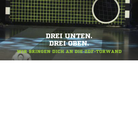
DREI UNTEN.
DREI OBEN.
WIR BRINGEN DICH AN DIE ZDF-TORWAND