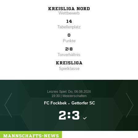
KREISLIGA NORD
Wettbewerb
14
Tabellenplatz
0
Punkte
2:8
Torverhältnis
KREISLIGA
Spielklasse
Letztes Spiel: Do, 06.08.2026
19:30 | Meisterschaften
FC Fockbek
-
Gettorfer SC

:

MANNSCHAFTS-NEWS