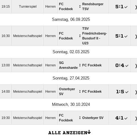
FC
Rendsburger
:

:

19:15
Turnierspiel
Herren
Fockbek
TSV
Samstag, 06.09.2025
TSV
FC
Friedrichsberg-
:

:

16:30
Meisterschaftsspiel
Herren
Fockbek
Busdorf II -
U23
Sonntag, 02.03.2025
SG
:

:

13:00
Meisterschaftsspiel
Herren
FC Fockbek
Arensharde
Sonntag, 27.04.2025
Osterbyer
:

:

14:00
Meisterschaftsspiel
Herren
FC Fockbek
SV
Mittwoch, 30.10.2024
FC
:

:

19:30
Meisterschaftsspiel
Herren
Osterbyer SV
Fockbek
ALLE ANZEIGEN