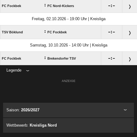
:

:

FC Fockbek
FC Nord-Kickers
Freitag, 02.10.2026 - 19:00 Uhr | Kreisliga
:

:

TSV Böklund
FC Fockbek
Samstag, 10.10.2026 - 14:00 Uhr | Kreisliga
:

:

FC Fockbek
Brekendorfer TSV
Legende
ANZEIGE
Saison:
2026/2027
Wettbewerb:
Kreisliga Nord