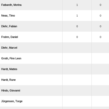
 
1
0
 
1
0
 
0
0
 
0
0
 
  
 
 
 
 