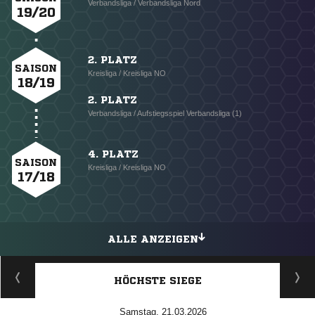
Verbandsliga / Verbandsliga Nord
19/20
2. PLATZ
SAISON
Kreisliga / Kreisliga NO
18/19
2. PLATZ
Verbandsliga / Aufstiegsspiel Verbandsliga (1)
4. PLATZ
SAISON
Kreisliga / Kreisliga NO
17/18
ALLE ANZEIGEN
HÖCHSTE SIEGE
Samstag, 21.03.2026