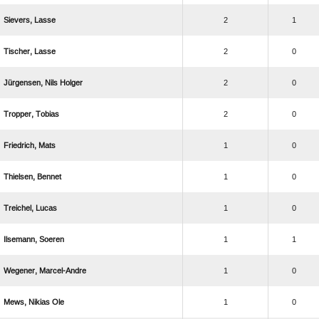
 
2
1
 
2
0
  
2
0
 
2
0
 
1
0
 
1
0
 
1
0
 
1
1
 
1
0
  
1
0