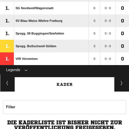
1.
0
SG Nordweil/​Wagenstadt
0
0 : 0
1.
0
SV Blau-Weiss Wiehre Freiburg
0
0 : 0
1.
0
Spvgg. 09 Buggingen/​Seefelden
0
0 : 0
1.
0
Spvgg. Bollschweil-Sölden
0
0 : 0
1.
0
VfR Vörstetten
0
0 : 0
Legende
KADER
Filter
DIE KADERLISTE IST BISHER NICHT ZUR
VERÖFFENTLICHUNG FREIGEGEBEN.