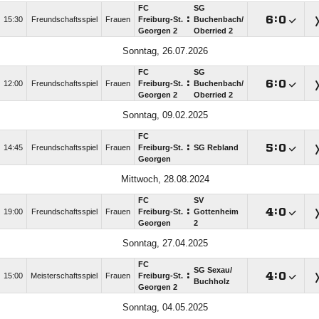
FC
SG
:

:

15:30
Freundschaftsspiel
Frauen
Freiburg-St.
Buchenbach/​
Georgen 2
Oberried 2
Sonntag, 26.07.2026
FC
SG
:

:

12:00
Freundschaftsspiel
Frauen
Freiburg-St.
Buchenbach/​
Georgen 2
Oberried 2
Sonntag, 09.02.2025
FC
:

:

14:45
Freundschaftsspiel
Frauen
Freiburg-St.
SG Rebland
Georgen
Mittwoch, 28.08.2024
FC
SV
:

:

19:00
Freundschaftsspiel
Frauen
Freiburg-St.
Gottenheim
Georgen
2
Sonntag, 27.04.2025
FC
SG Sexau/​
:

:

15:00
Meisterschaftsspiel
Frauen
Freiburg-St.
Buchholz
Georgen 2
Sonntag, 04.05.2025