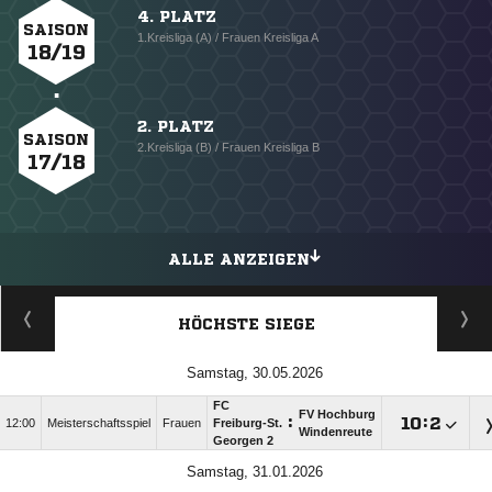
4. PLATZ
SAISON
1.Kreisliga (A) / Frauen Kreisliga A
18/19
2. PLATZ
SAISON
2.Kreisliga (B) / Frauen Kreisliga B
17/18
ALLE ANZEIGEN
HÖCHSTE SIEGE
Samstag, 30.05.2026
FC
FV Hochburg
:

:

12:00
Meisterschaftsspiel
Frauen
Freiburg-St.
Windenreute
Georgen 2
Samstag, 31.01.2026