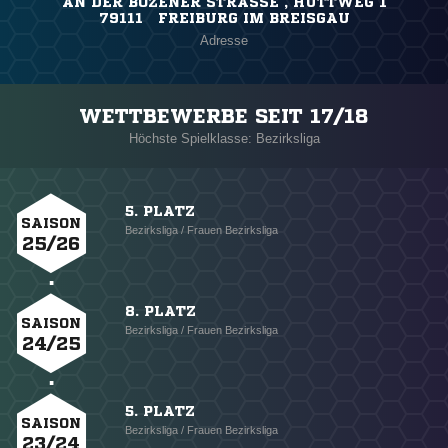
AN DER BOZENER STRASSE , HÜTTWEG 1
79111 FREIBURG IM BREISGAU
Adresse
WETTBEWERBE SEIT 17/18
Höchste Spielklasse: Bezirksliga
5. PLATZ
SAISON
Bezirksliga / Frauen Bezirksliga
25/26
8. PLATZ
SAISON
Bezirksliga / Frauen Bezirksliga
24/25
5. PLATZ
SAISON
Bezirksliga / Frauen Bezirksliga
23/24