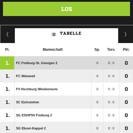
LOS
TABELLE
Pl.
Mannschaft
Sp.
Torv.
Pkt.
1.
0
FC Freiburg-St. Georgen 2
0
0 : 0
1.
0
FC Weisweil
0
0 : 0
1.
0
FV Hochburg Windenreute
0
0 : 0
1.
0
SC Eichstetten
0
0 : 0
1.
0
SG ESV/​PSV Freiburg 2
0
0 : 0
1.
0
SG Ebnet-Kappel 2
0
0 : 0