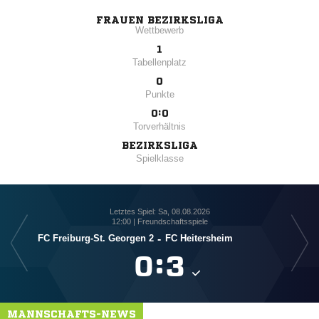
FRAUEN BEZIRKSLIGA
Wettbewerb
1
Tabellenplatz
0
Punkte
0:0
Torverhältnis
BEZIRKSLIGA
Spielklasse
Letztes Spiel: Sa, 08.08.2026
12:00 | Freundschaftsspiele
FC Freiburg-St. Georgen 2
-
FC Heitersheim

:

MANNSCHAFTS-NEWS