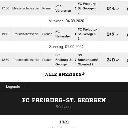
FC Freiburg-
VfR
:

:

17:00
Meisterschaftsspiel
Frauen
St. Georgen
Vörstetten
2
Mittwoch, 04.03.2026
FC Freiburg-
FC
:

:

19:15
Freundschaftsspiel
Frauen
St. Georgen
Heitersheim
2
Sonntag, 01.09.2024
FC
SG
:

:

12:30
Freundschaftsspiel
Frauen
Freiburg-St.
Buchenbach/​
Georgen
Oberried 2
ALLE ANZEIGEN
Legende
FC FREIBURG-ST. GEORGEN
Südbaden
1921