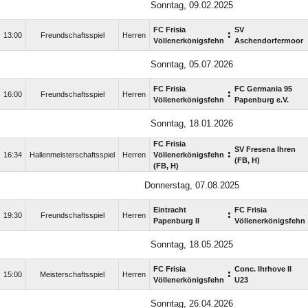
Sonntag, 09.02.2025
FC Frisia
SV
:
13:00
Freundschaftsspiel
Herren
Völlenerkönigsfehn
Aschendorfermoor
Sonntag, 05.07.2026
FC Frisia
FC Germania 95
:
16:00
Freundschaftsspiel
Herren
Völlenerkönigsfehn
Papenburg e.V.
Sonntag, 18.01.2026
FC Frisia
SV Fresena Ihren
:
16:34
Hallenmeisterschaftsspiel
Herren
Völlenerkönigsfehn
(FB, H)
(FB, H)
Donnerstag, 07.08.2025
Eintracht
FC Frisia
:
19:30
Freundschaftsspiel
Herren
Papenburg II
Völlenerkönigsfehn
Sonntag, 18.05.2025
FC Frisia
Conc. Ihrhove II
:
15:00
Meisterschaftsspiel
Herren
Völlenerkönigsfehn
U23
Sonntag, 26.04.2026