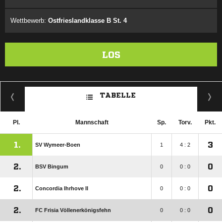
Wettbewerb:
Ostfrieslandklasse B St. 4
LOS
TABELLE
Pl.
Mannschaft
Sp.
Torv.
Pkt.
1.
3
SV Wymeer-Boen
1
4 : 2
2.
0
BSV Bingum
0
0 : 0
2.
0
Concordia Ihrhove II
0
0 : 0
2.
0
FC Frisia Völlenerkönigsfehn
0
0 : 0