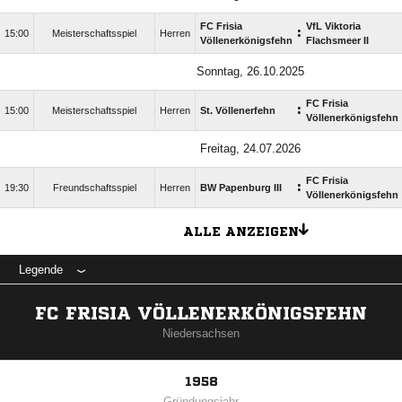
FC Frisia
VfL Viktoria
:
15:00
Meisterschaftsspiel
Herren
Völlenerkönigsfehn
Flachsmeer II
Sonntag, 26.10.2025
FC Frisia
:
15:00
Meisterschaftsspiel
Herren
St. Völlenerfehn
Völlenerkönigsfehn
Freitag, 24.07.2026
FC Frisia
:
19:30
Freundschaftsspiel
Herren
BW Papenburg III
Völlenerkönigsfehn
ALLE ANZEIGEN
Legende
FC FRISIA VÖLLENERKÖNIGSFEHN
Niedersachsen
1958
Gründungsjahr