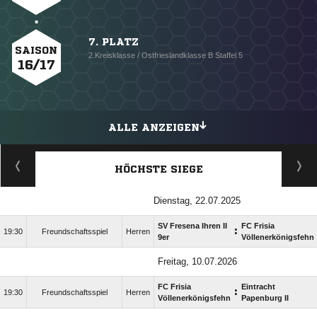
7. PLATZ
SAISON
2.Kreisklasse / Ostfrieslandklasse B Staffel 5
16/17
ALLE ANZEIGEN
HÖCHSTE SIEGE
Dienstag, 22.07.2025
SV Fresena Ihren II
FC Frisia
:
19:30
Freundschaftsspiel
Herren
9er
Völlenerkönigsfehn
Freitag, 10.07.2026
FC Frisia
Eintracht
:
19:30
Freundschaftsspiel
Herren
Völlenerkönigsfehn
Papenburg II