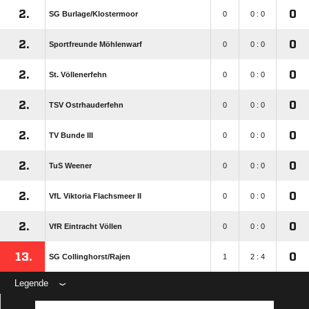
2.
0
SG Burlage/​Klostermoor
0
0 : 0
2.
0
Sportfreunde Möhlenwarf
0
0 : 0
2.
0
St. Völlenerfehn
0
0 : 0
2.
0
TSV Ostrhauderfehn
0
0 : 0
2.
0
TV Bunde III
0
0 : 0
2.
0
TuS Weener
0
0 : 0
2.
0
VfL Viktoria Flachsmeer II
0
0 : 0
2.
0
VfR Eintracht Völlen
0
0 : 0
13.
0
SG Collinghorst/​Rajen
1
2 : 4
Legende