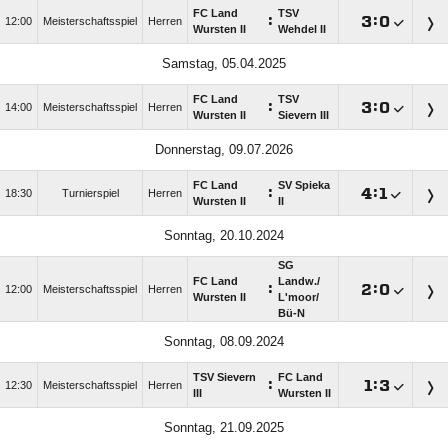
FC Land
TSV
:

:

12:00
Meisterschaftsspiel
Herren
Wursten II
Wehdel II
Samstag, 05.04.2025
FC Land
TSV
:

:

14:00
Meisterschaftsspiel
Herren
Wursten II
Sievern III
Donnerstag, 09.07.2026
FC Land
SV Spieka
:

:

18:30
Turnierspiel
Herren
Wursten II
II
Sonntag, 20.10.2024
SG
FC Land
Landw./​
:

:

12:00
Meisterschaftsspiel
Herren
Wursten II
L'moor/​
Bü-N
Sonntag, 08.09.2024
TSV Sievern
FC Land
:

:

12:30
Meisterschaftsspiel
Herren
III
Wursten II
Sonntag, 21.09.2025