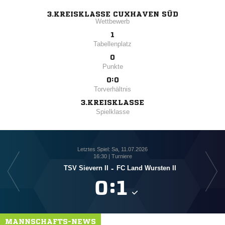
3.KREISKLASSE CUXHAVEN SÜD
Wettbewerb
1
Tabellenplatz
0
Punkte
0:0
Torverhältnis
3.KREISKLASSE
Spielklasse
Letztes Spiel: Sa, 11.07.2026
16:30 | Turniere
TSV Sievern II
-
FC Land Wursten II

:

MANNSCHAFTS-NEWS