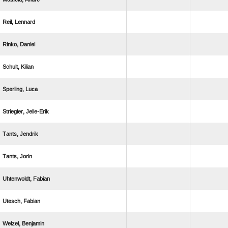
 
 
 
 
 
 
 
 
 
 