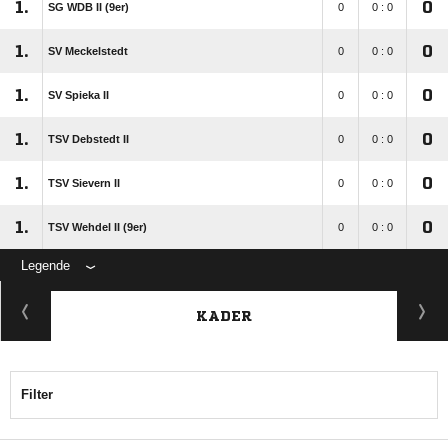
1.
0
SG WDB II (9er)
0
0 : 0
1.
0
SV Meckelstedt
0
0 : 0
1.
0
SV Spieka II
0
0 : 0
1.
0
TSV Debstedt II
0
0 : 0
1.
0
TSV Sievern II
0
0 : 0
1.
0
TSV Wehdel II (9er)
0
0 : 0
Legende
KADER
Filter