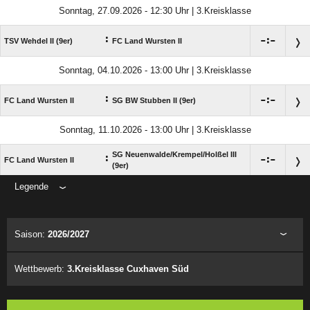
Sonntag, 27.09.2026 - 12:30 Uhr | 3.Kreisklasse
:

:

TSV Wehdel II (9er)
FC Land Wursten II
Sonntag, 04.10.2026 - 13:00 Uhr | 3.Kreisklasse
:

:

FC Land Wursten II
SG BW Stubben II (9er)
Sonntag, 11.10.2026 - 13:00 Uhr | 3.Kreisklasse
SG Neuenwalde/​Krempel/​Holßel III
:

:

FC Land Wursten II
(9er)
Legende
ANZEIGE
Saison:
2026/2027
Wettbewerb:
3.Kreisklasse Cuxhaven Süd