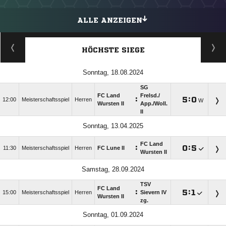
ALLE ANZEIGEN
HÖCHSTE SIEGE
Sonntag, 18.08.2024
SG
FC Land
Frelsd./​
:

:

12:00
Meisterschaftsspiel
Herren
W
Wursten II
App./​Woll.
II
Sonntag, 13.04.2025
FC Land
:

:

11:30
Meisterschaftsspiel
Herren
FC Lune II
Wursten II
Samstag, 28.09.2024
TSV
FC Land
:

:

15:00
Meisterschaftsspiel
Herren
Sievern IV
Wursten II
zg.
Sonntag, 01.09.2024