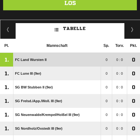
LOS
TABELLE
Pl.
Mannschaft
Sp.
Torv.
Pkt.
1.
0
FC Land Wursten II
0
0 : 0
1.
0
FC Lune III (9er)
0
0 : 0
1.
0
SG BW Stubben II (9er)
0
0 : 0
1.
0
SG Frelsd./​App./​Woll. III (9er)
0
0 : 0
1.
0
SG Neuenwalde/​Krempel/​Holßel III (9er)
0
0 : 0
1.
0
SG Nordholz/​Oxstedt III (9er)
0
0 : 0