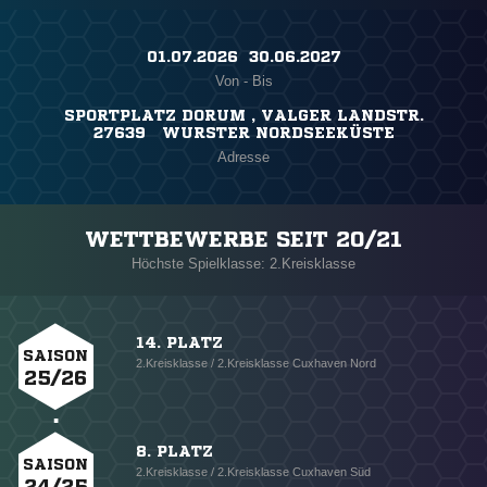
01.07.2026 ​ 30.06.2027
Von - Bis
SPORTPLATZ DORUM , VALGER LANDSTR.
27639 WURSTER NORDSEEKÜSTE
Adresse
WETTBEWERBE SEIT 20/21
Höchste Spielklasse: 2.Kreisklasse
14. PLATZ
SAISON
2.Kreisklasse / 2.Kreisklasse Cuxhaven Nord
25/26
8. PLATZ
SAISON
2.Kreisklasse / 2.Kreisklasse Cuxhaven Süd
24/25