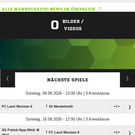
ALLE MANNSCHAFTS-NEWS IM ÜBERBLICK
0
BILDER /
VIDEOS
ANZEIGE
NÄCHSTE SPIELE
Sonntag, 09.08.2026 - 13:00 Uhr | 3.Kreisklasse
:

:

FC Land Wursten II
SV Meckelstedt
Sonntag, 16.08.2026 - 12:00 Uhr | 3.Kreisklasse
SG Frelsd./​App./​Woll. III
:

:

FC Land Wursten II
(9er)