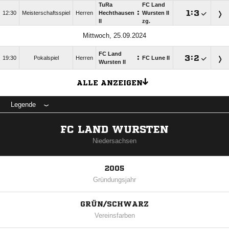
TuRa
FC Land
:

:

12:30
Meisterschaftsspiel
Herren
Hechthausen
Wursten II
II
zg.
Mittwoch, 25.09.2024
FC Land
:

:

19:30
Pokalspiel
Herren
FC Lune II
Wursten II
ALLE ANZEIGEN
Legende
FC LAND WURSTEN
Niedersachsen
2005
Gründungsjahr
GRÜN/SCHWARZ
Vereinsfarben