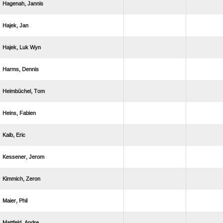
 
 
  
 
 
 
 
 
 
 
 