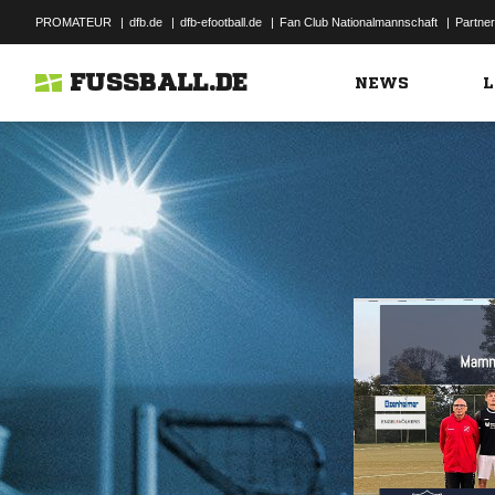
PROMATEUR
|
dfb.de
|
dfb-efootball.de
|
Fan Club Nationalmannschaft
|
Partner
FUSSBALL.DE
NEWS
L