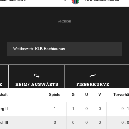
ANZEIGE
Wettbewerb:
KLB Hochtaunus
E
HEIM/ AUSWÄRTS
FIEBERKURVE
haft
Spiele
G
U
V
Torverhä
g II
1
1
0
0
9 : 1
l III
0
0
0
0
0 : 0