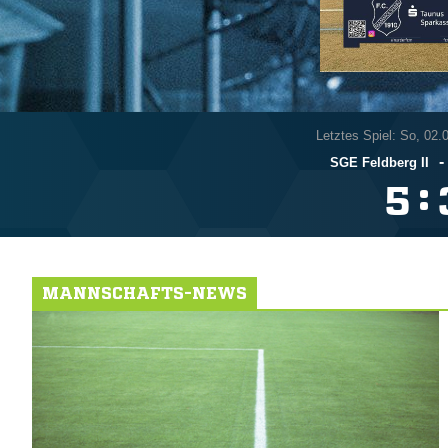
Letztes Spiel: So, 02.
-
SGE Feldberg II
:

MANNSCHAFTS-NEWS