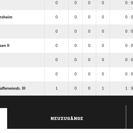
0
0
0
0
0 : 0
rsheim
0
0
0
0
0 : 0
0
0
0
0
0 : 0
en II
0
0
0
0
0 : 0
0
0
0
0
0 : 0
0
0
0
0
0 : 0
ffenwiesb. III
1
0
0
1
1 : 9
NEUZUGÄNGE