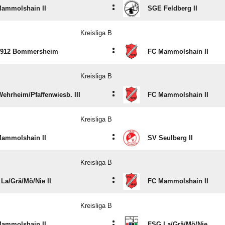
:
ammolshain II
SGE Feldberg II
Kreisliga B
:
1912 Bommersheim
FC Mammolshain II
Kreisliga B
:
ehrheim/​Pfaffenwiesb. III
FC Mammolshain II
Kreisliga B
:
ammolshain II
SV Seulberg II
Kreisliga B
:
a/​Grä/​Mö/​Nie II
FC Mammolshain II
Kreisliga B
:
ammolshain II
FSG La/​Grä/​Mö/​Nie