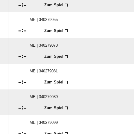

:

Zum Spiel
ME | 340279055

:

Zum Spiel
ME | 340279070

:

Zum Spiel
ME | 340279081

:

Zum Spiel
ME | 340279089

:

Zum Spiel
ME | 340279099

:

Zum Spiel