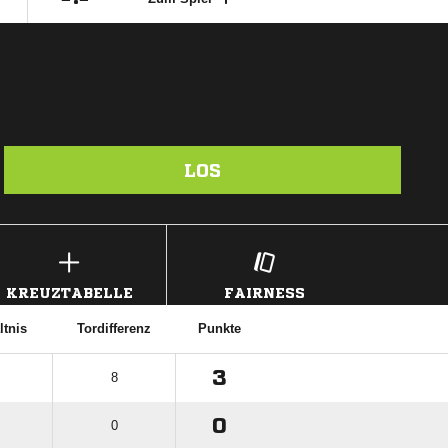
LOS
KREUZTABELLE
FAIRNESS
ltnis
Tordifferenz
Punkte
3
8
0
0