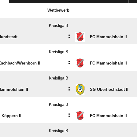
Wettbewerb
Kreisliga B
:
undstadt
FC Mammolshain II
Kreisliga B
:
schbach/​Wernborn II
FC Mammolshain II
Kreisliga B
:
ammolshain II
SG Oberhöchstadt III
Kreisliga B
:
. Köppern II
FC Mammolshain II
Kreisliga B