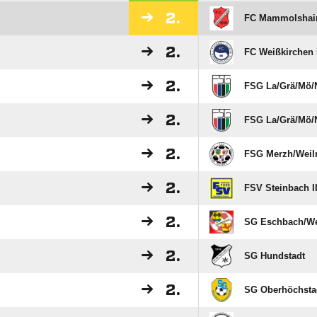
2.
FC Mammolshain
2.
FC Weißkirchen 
2.
FSG La/​Grä/​Mö/​
2.
FSG La/​Grä/​Mö/​N
2.
FSG Merzh/​Weiln/
2.
FSV Steinbach I
2.
SG Eschbach/​We
2.
SG Hundstadt
2.
SG Oberhöchstad