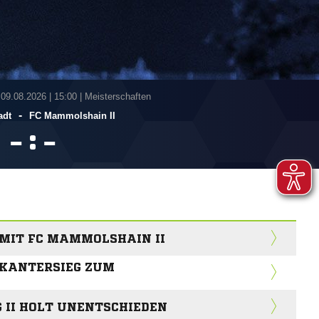
 09.08.2026
|
15:00 | Meisterschaften
-
adt
FC Mammolshain II
:


 MIT FC MAMMOLSHAIN II
 KANTERSIEG ZUM
 II HOLT UNENTSCHIEDEN