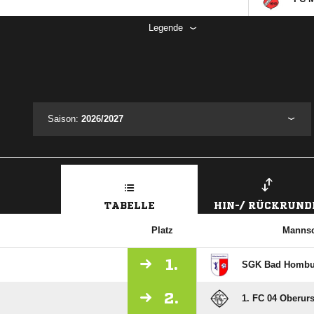
Legende
Saison:
2026/2027
TABELLE
HIN-/ RÜCKRUND
Platz
Mannsc
1.
SGK Bad Hombur
2.
1. FC 04 Oberurse