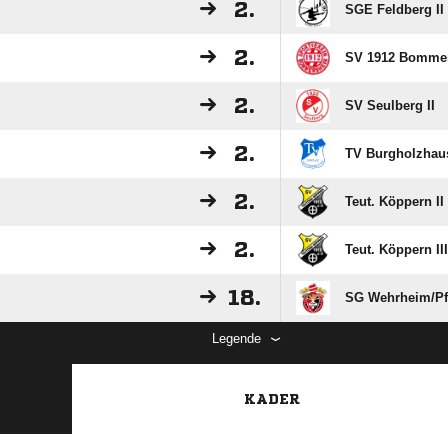
2.
SGE Feldberg II
2.
SV 1912 Bomme
2.
SV Seulberg II
2.
TV Burgholzhaus
2.
Teut. Köppern II
2.
Teut. Köppern III
18.
SG Wehrheim/​Pfa
Legende
KADER