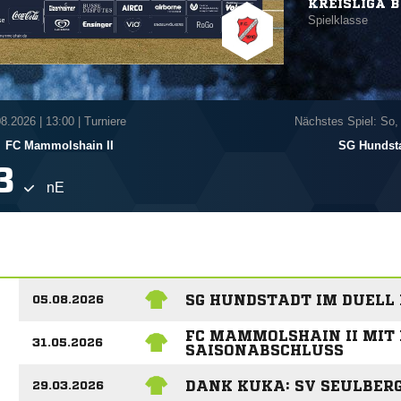
KREISLIGA B
Spielklasse
08.2026
|
13:00 | Turniere
Nächstes Spiel: So,
FC Mammolshain II
SG Hundst

nE
SG HUNDSTADT IM DUELL
05.08.2026
FC MAMMOLSHAIN II MIT
31.05.2026
SAISONABSCHLUSS
DANK KUKA: SV SEULBERG
29.03.2026