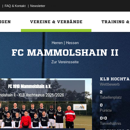
|
FAQ & Kontakt
|
Newsletter
Link
IGEN
VEREINE & VERBÄNDE
TRAINING &
Herren
|
Hessen
FC MAMMOLSHAIN II
Zur Vereinsseite
KLB HOCHT
Wettbewerb
2
Tabellenplatz
0
Punkte
0:0
Torverhältnis