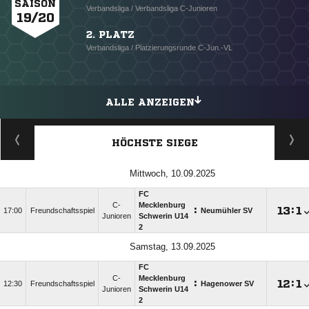
SAISON
Verbandsliga / Verbandsliga C-Junioren
19/20
2. PLATZ
Verbandsliga / Platzierungsrunde C-Jun.-VL
ALLE ANZEIGEN
HÖCHSTE SIEGE
Mittwoch, 10.09.2025
FC
C-
Mecklenburg
:

:

17:00
Freundschaftsspiel
Neumühler SV
Junioren
Schwerin U14
2
Samstag, 13.09.2025
FC
C-
Mecklenburg
:

:

12:30
Freundschaftsspiel
Hagenower SV
Junioren
Schwerin U14
2