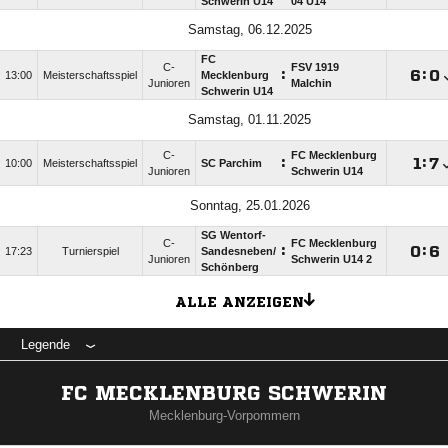
Schwerin U14
04 U14
Samstag, 06.12.2025
FC
C-
FSV 1919
:

:

13:00
Meisterschaftsspiel
Mecklenburg
Junioren
Malchin
Schwerin U14
Samstag, 01.11.2025
C-
FC Mecklenburg
:

:

10:00
Meisterschaftsspiel
SC Parchim
Junioren
Schwerin U14
Sonntag, 25.01.2026
SG Wentorf-
C-
FC Mecklenburg
:

:

17:23
Turnierspiel
Sandesneben/​
Junioren
Schwerin U14 2
Schönberg
ALLE ANZEIGEN
Legende
FC MECKLENBURG SCHWERIN
Mecklenburg-Vorpommern