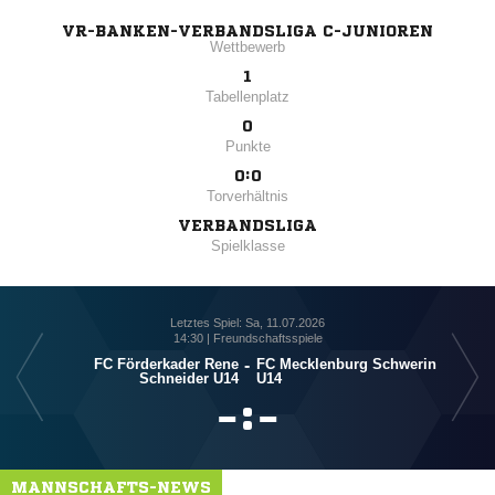
VR-BANKEN-VERBANDSLIGA C-JUNIOREN
Wettbewerb
1
Tabellenplatz
0
Punkte
0:0
Torverhältnis
VERBANDSLIGA
Spielklasse
Letztes Spiel: Sa, 11.07.2026
14:30 | Freundschaftsspiele
FC Förderkader Rene
-
FC Mecklenburg Schwerin
FC
Schneider U14
U14

:

MANNSCHAFTS-NEWS