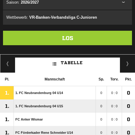
Saison:
2026/2027
Wettbewerb:
VR-Banken-Verbandsliga C-Junioren
LOS
TABELLE
Pl.
Mannschaft
Sp.
Torv.
Pkt.
1.
0
1. FC Neubrandenburg 04 U14
0
0 : 0
1.
0
1. FC Neubrandenburg 04 U15
0
0 : 0
1.
0
FC Anker Wismar
0
0 : 0
1.
0
FC Förderkader Rene Schneider U14
0
0 : 0