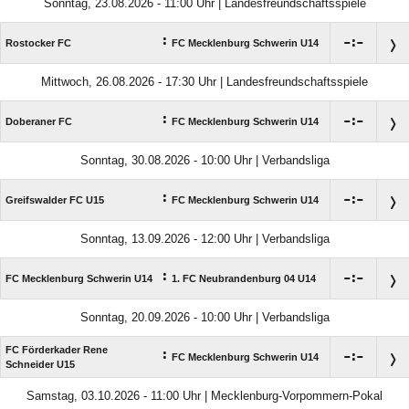
Sonntag, 23.08.2026 - 11:00 Uhr | Landesfreundschaftsspiele
:

:

Rostocker FC
FC Mecklenburg Schwerin U14
Mittwoch, 26.08.2026 - 17:30 Uhr | Landesfreundschaftsspiele
:

:

Doberaner FC
FC Mecklenburg Schwerin U14
Sonntag, 30.08.2026 - 10:00 Uhr | Verbandsliga
:

:

Greifswalder FC U15
FC Mecklenburg Schwerin U14
Sonntag, 13.09.2026 - 12:00 Uhr | Verbandsliga
:

:

FC Mecklenburg Schwerin U14
1. FC Neubrandenburg 04 U14
Sonntag, 20.09.2026 - 10:00 Uhr | Verbandsliga
FC Förderkader Rene
:

:

FC Mecklenburg Schwerin U14
Schneider U15
Samstag, 03.10.2026 - 11:00 Uhr | Mecklenburg-Vorpommern-Pokal