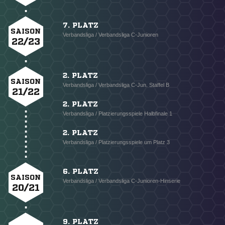
7. PLATZ
SAISON
Verbandsliga / Verbandsliga C-Junioren
22/23
2. PLATZ
SAISON
Verbandsliga / Verbandsliga C-Jun. Staffel B
21/22
2. PLATZ
Verbandsliga / Platzierungsspiele Halbfinale 1
2. PLATZ
Verbandsliga / Platzierungsspiele um Platz 3
6. PLATZ
SAISON
Verbandsliga / Verbandsliga C-Junioren-Hinserie
20/21
9. PLATZ