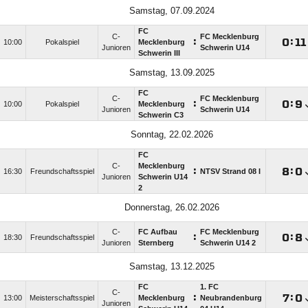
Samstag, 07.09.2024
FC
C-
FC Mecklenburg
:

:

10:00
Pokalspiel
Mecklenburg
Junioren
Schwerin U14
Schwerin III
Samstag, 13.09.2025
FC
C-
FC Mecklenburg
:

:

10:00
Pokalspiel
Mecklenburg
Junioren
Schwerin U14
Schwerin C3
Sonntag, 22.02.2026
FC
C-
Mecklenburg
:

:

16:30
Freundschaftsspiel
NTSV Strand 08 I
Junioren
Schwerin U14
2
Donnerstag, 26.02.2026
C-
FC Aufbau
FC Mecklenburg
:

:

18:30
Freundschaftsspiel
Junioren
Sternberg
Schwerin U14 2
Samstag, 13.12.2025
FC
1. FC
C-
:

:

13:00
Meisterschaftsspiel
Mecklenburg
Neubrandenburg
Junioren