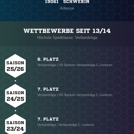
19061 SCHWERIN
Adresse
WETTBEWERBE SEIT 13/14
Höchste Spielklasse: Verbandsliga
6. PLATZ
SAISON
Verbandsliga / VR-Banken-Verbandsliga C-Junioren
25/26
7. PLATZ
SAISON
Verbandsliga / VR-Banken-Verbandsliga C-Junioren
24/25
7. PLATZ
SAISON
Verbandsliga / Verbandsliga C-Junioren
23/24