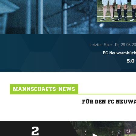
Letztes Spiel: Fr, 29.05.2
FC Neuwarmbüch

:

MANNSCHAFTS-NEWS
FÜR DEN FC NEUW
2