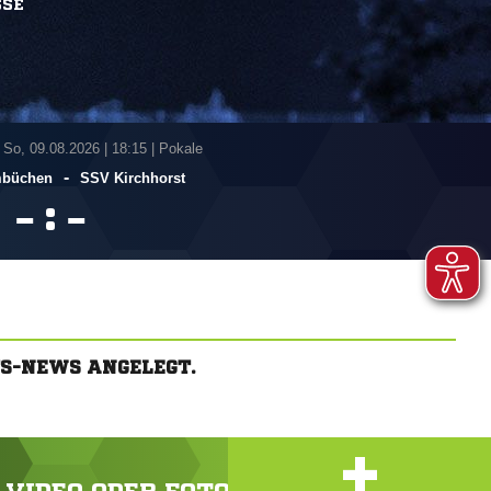
SSE
 So, 09.08.2026
|
18:15 | Pokale
-
mbüchen
SSV Kirchhorst
:


S-NEWS ANGELEGT.
+