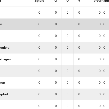
t
Spiele
G
U
V
Torverhältn
0
0
0
0
0 : 0
en
0
0
0
0
0 : 0
0
0
0
0
0 : 0
lenfeld
0
0
0
0
0 : 0
rshagen
0
0
0
0
0 : 0
0
0
0
0
0 : 0
thon
0
0
0
0
0 : 0
gdorf
0
0
0
0
0 : 0
0
0
0
0
0 : 0