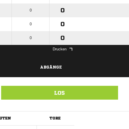
0
0
0
0
0
0
Drucken
ABGÄNGE
LOS
UTEN
TORE
ANZEIGE