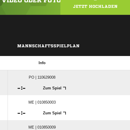
N VIDEO ODER FOTO HOCH!
JETZT HOCHLADEN
MANNSCHAFTSSPIELPLAN
Info
PO | 110629008

:

Zum Spiel
ME | 010850003

:

Zum Spiel
ME | 010850009