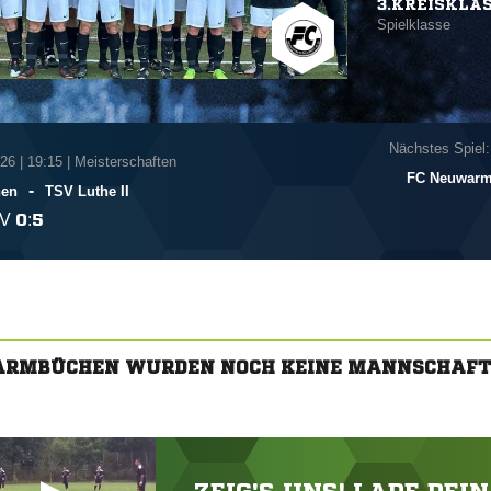
3.KREISKLA
Spielklasse
Nächstes Spiel:
026
|
19:15 | Meisterschaften
FC Neuwar
-
en
TSV Luthe II
V

:

ARMBÜCHEN WURDEN NOCH KEINE MANNSCHAFT