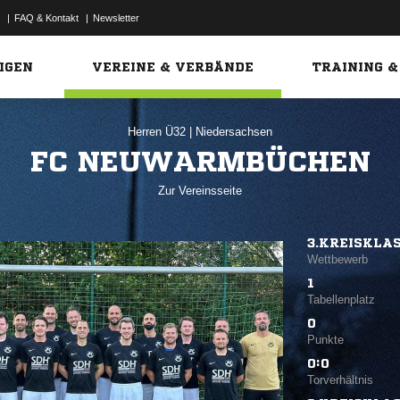
|
FAQ & Kontakt
|
Newsletter
Link
IGEN
VEREINE & VERBÄNDE
TRAINING &
Herren Ü32
|
Niedersachsen
FC NEUWARMBÜCHEN
Zur Vereinsseite
3.KREISKLAS
Wettbewerb
1
Tabellenplatz
0
Punkte
0:0
Torverhältnis