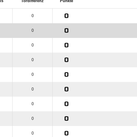
is
Tordifferenz
Punkte
0
0
0
0
0
0
0
0
0
0
0
0
0
0
0
0
0
0