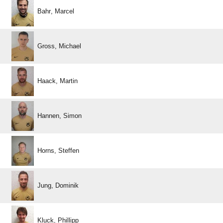
 
 
 
 
 
 
 