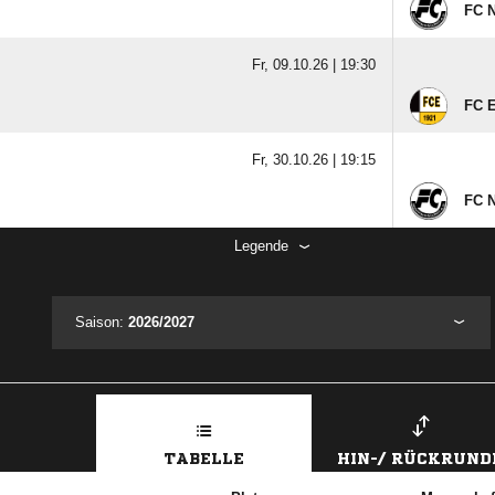
FC 
Fr, 09.10.26 |
19:30
FC 
Fr, 30.10.26 |
19:15
FC 
Legende
Saison:
2026/2027
TABELLE
HIN-/ RÜCKRUND