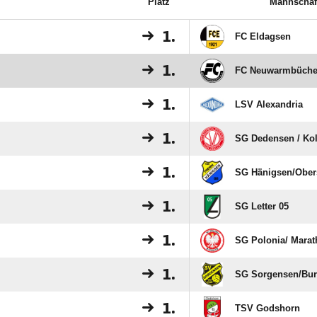
Platz
Mannschaf
1.
FC Eldagsen
1.
FC Neuwarmbüch
1.
LSV Alexandria
1.
SG Dedensen /​ Ko
1.
SG Hänigsen/​Obe
1.
SG Letter 05
1.
SG Polonia/​ Mara
1.
SG Sorgensen/​Bur
1.
TSV Godshorn