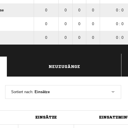
se
0
0
0
0
0 : 0
0
0
0
0
0 : 0
0
0
0
0
0 : 0
NEUZUGÄNGE
Sortiert nach:
Einsätze
EINSÄTZE
EINSATZMIN