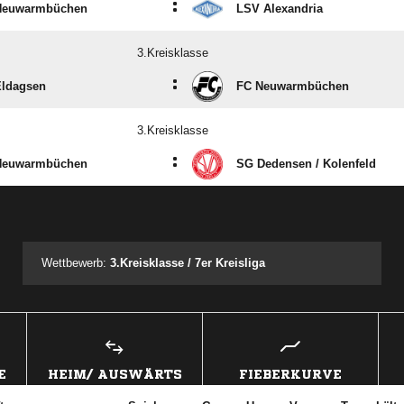
:
Neuwarmbüchen
LSV Alexandria
3.Kreisklasse
:
Eldagsen
FC Neuwarmbüchen
3.Kreisklasse
:
Neuwarmbüchen
SG Dedensen /​ Kolenfeld
ANZEIGE
Wettbewerb:
3.Kreisklasse / 7er Kreisliga
E
HEIM/ AUSWÄRTS
FIEBERKURVE