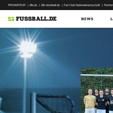
PROMATEUR
|
dfb.de
|
dfb-efootball.de
|
Fan Club Nationalmannschaft
|
Partner
FUSSBALL.DE
NEWS
L