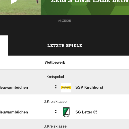
ZEIG'S UNS! LADE DEI
ANZEIGE
LETZTE SPIELE
Wettbewerb
Kreispokal
:
Neuwarmbüchen
SSV Kirchhorst
3.Kreisklasse
:
Neuwarmbüchen
SG Letter 05
3.Kreisklasse