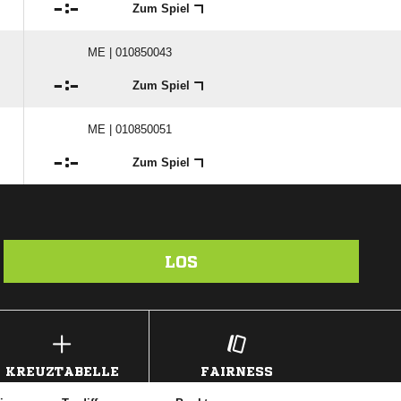

:

Zum Spiel
ME | 010850043

:

Zum Spiel
ME | 010850051

:

Zum Spiel
LOS
KREUZTABELLE
FAIRNESS