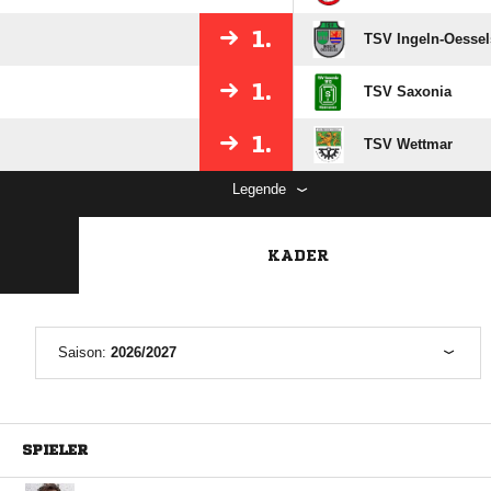
1.
TSV Ingeln-Oessel
1.
TSV Saxonia
1.
TSV Wettmar
Legende
KADER
Saison:
2026/2027
SPIELER