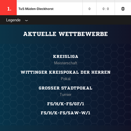
1.
0
TuS Müden-Dieckhorst
0
0 : 0
Legende
AKTUELLE WETTBEWERBE
KREISLIGA
Meisterschaft
WITTINGER KREISPOKAL DER HERREN
Pokal
GROSSER STADTPOKAL
Turnier
FS/H/K-FS/GF/1
FS/H/K-FS/SAW-W/1