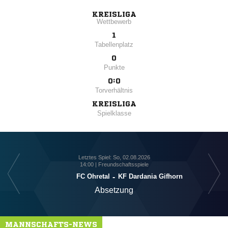
KREISLIGA
Wettbewerb
1
Tabellenplatz
0
Punkte
0:0
Torverhältnis
KREISLIGA
Spielklasse
Letztes Spiel: So, 02.08.2026
14:00 | Freundschaftsspiele
FC Ohretal
-
KF Dardania Gifhorn
Absetzung
MANNSCHAFTS-NEWS