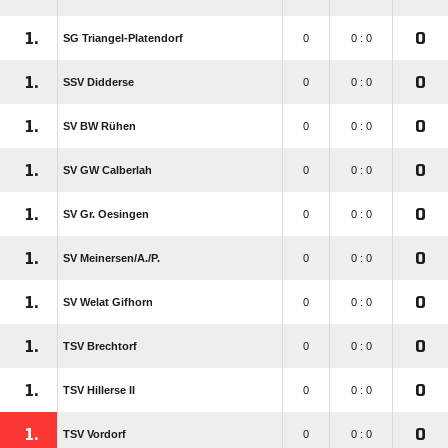
1.
0
SG Triangel-Platendorf
0
0 : 0
1.
0
SSV Didderse
0
0 : 0
1.
0
SV BW Rühen
0
0 : 0
1.
0
SV GW Calberlah
0
0 : 0
1.
0
SV Gr. Oesingen
0
0 : 0
1.
0
SV Meinersen/​A./​P.
0
0 : 0
1.
0
SV Welat Gifhorn
0
0 : 0
1.
0
TSV Brechtorf
0
0 : 0
1.
0
TSV Hillerse II
0
0 : 0
1.
0
TSV Vordorf
0
0 : 0