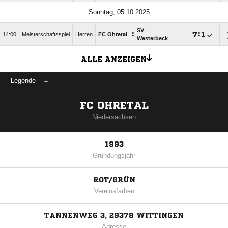
Sonntag, 05.10.2025
SV
:

:

14:00
Meisterschaftsspiel
Herren
FC Ohretal
Westerbeck
ALLE ANZEIGEN
Legende
FC OHRETAL
Niedersachsen
1993
Gründungsjahr
ROT/GRÜN
Vereinsfarben
TANNENWEG 3, 29378 WITTINGEN
Adresse