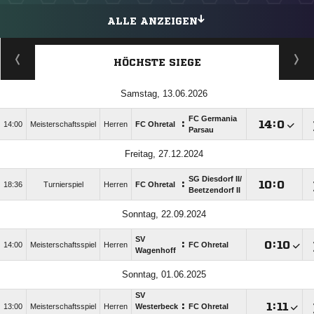
ALLE ANZEIGEN
HÖCHSTE SIEGE
Samstag, 13.06.2026
FC Germania
:

:

14:00
Meisterschaftsspiel
Herren
FC Ohretal
Parsau
Freitag, 27.12.2024
SG Diesdorf II/​
:

:

18:36
Turnierspiel
Herren
FC Ohretal
Beetzendorf II
Sonntag, 22.09.2024
SV
:

:

14:00
Meisterschaftsspiel
Herren
FC Ohretal
Wagenhoff
Sonntag, 01.06.2025
SV
:

:

13:00
Meisterschaftsspiel
Herren
Westerbeck
FC Ohretal