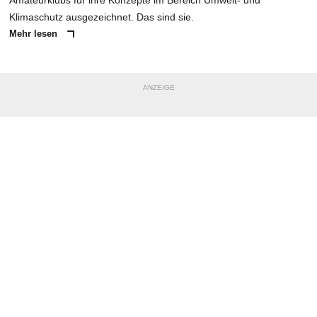
Amateurklubs für ihre Konzepte im Bereich Umwelt- und
Klimaschutz ausgezeichnet. Das sind sie.
Mehr lesen
ANZEIGE
NACHRICHT SENDEN
* Pflichtfelder