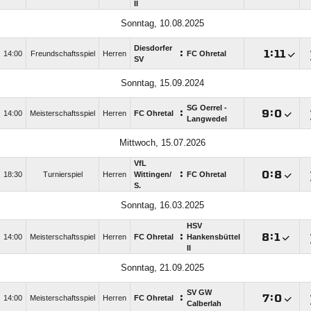
II
Sonntag, 10.08.2025
Diesdorfer
:

:

14:00
Freundschaftsspiel
Herren
FC Ohretal
SV
Sonntag, 15.09.2024
SG Oerrel -
:

:

14:00
Meisterschaftsspiel
Herren
FC Ohretal
Langwedel
Mittwoch, 15.07.2026
VfL
:

:

18:30
Turnierspiel
Herren
Wittingen/​
FC Ohretal
S.
Sonntag, 16.03.2025
HSV
:

:

14:00
Meisterschaftsspiel
Herren
FC Ohretal
Hankensbüttel
II
Sonntag, 21.09.2025
SV GW
:

:

14:00
Meisterschaftsspiel
Herren
FC Ohretal
Calberlah